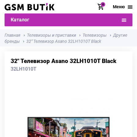
0
Меню
Каталог
Главная
Телевизоры и приставки
Телевизоры
Другие
бренды
32" Телевизор Asano 32LH1010T Black
32" Телевизор Asano 32LH1010T Black
32LH1010T