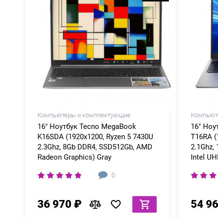
Компьютеры и комплектующие
Компьют
16" Ноутбук Tecno MegaBook
16" Ноу
K16SDA (1920x1200, Ryzen 5 7430U
T16RA (
2.3Ghz, 8Gb DDR4, SSD512Gb, AMD
2.1Ghz,
Radeon Graphics) Gray
Intel UH
0
36 970 ₽
54 9