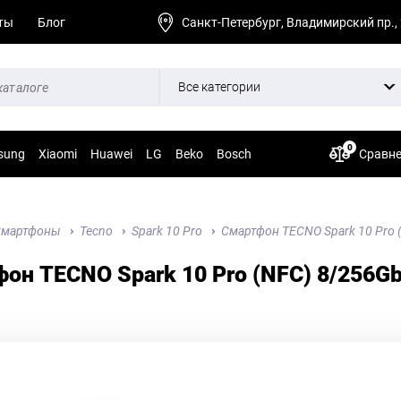
ты
Блог
Санкт-Петербург, Владимирский пр.,
Все категории
0
sung
Xiaomi
Huawei
LG
Beko
Bosch
Сравн
Смартфоны
Tecno
Spark 10 Pro
Смартфон TECNO Spark 10 Pro (
он TECNO Spark 10 Pro (NFC) 8/256Gb