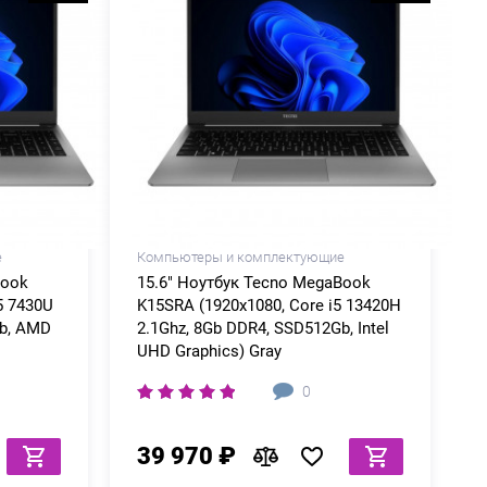
е
Компьютеры и комплектующие
Book
15.6" Ноутбук Tecno MegaBook
5 7430U
K15SRA (1920x1080, Core i5 13420H
Gb, AMD
2.1Ghz, 8Gb DDR4, SSD512Gb, Intel
UHD Graphics) Gray
0
39 970 ₽