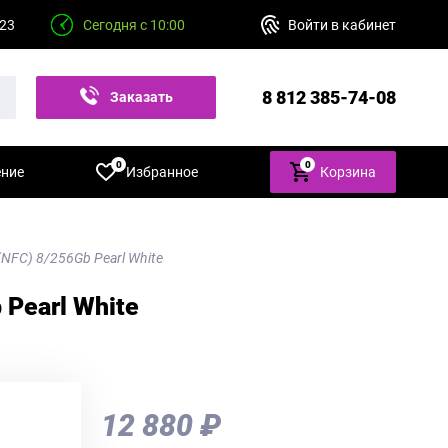
 23
Сегодня с 10:00
Войти в кабинет
8 812 385-74-08
Заказать
звонок
0
0
ение
Избранное
Корзина
NFC) 8/256Gb Pearl White
 Pearl White
12 880 ₽