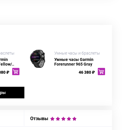
раслеты
Умные часы и браслеты
rmin
Умные часы Garmin
ellow/..
Forerunner 965 Gray
380 ₽
46 380 ₽
ары
Отзывы