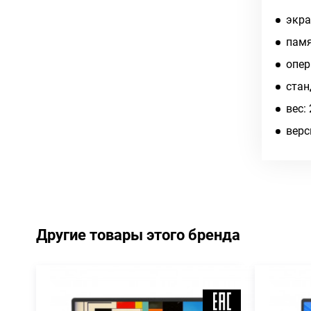
экран
памя
опер
cтан
вес:
верс
Другие товары этого бренда