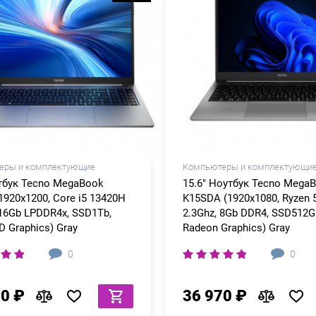
еры и комплектующие
Компьютеры и комплектующи
тбук Tecno MegaBook
15.6" Ноутбук Tecno Mega
1920x1200, Core i5 13420H
K15SDA (1920x1080, Ryzen 
 16Gb LPDDR4x, SSD1Tb,
2.3Ghz, 8Gb DDR4, SSD512
D Graphics) Gray
Radeon Graphics) Gray
0
0
60 ₽
36 970 ₽