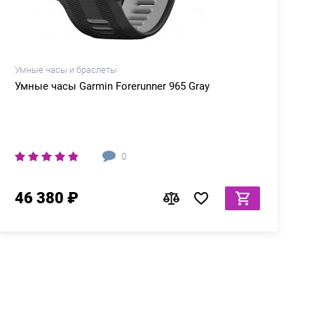
Умные часы и браслеты
У
Умные часы Garmin Forerunner 965 Gray
0
46 380 ₽