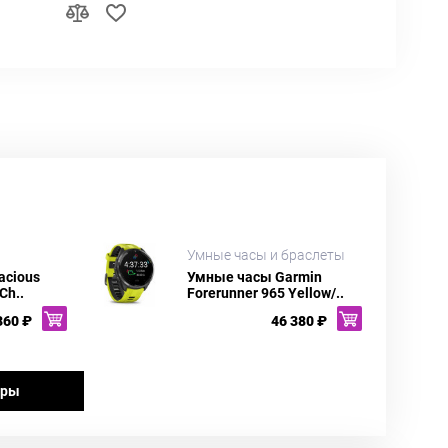
Умные часы и браслеты
acious
Умные часы Garmin
Ch..
Forerunner 965 Yellow/..
360 ₽
46 380 ₽
ары