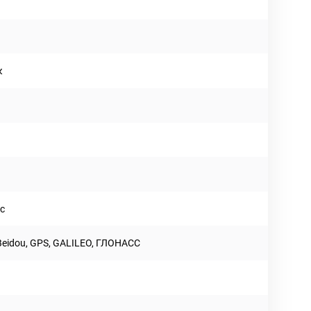
к
c
Beidou, GPS, GALILEO, ГЛОНАСС