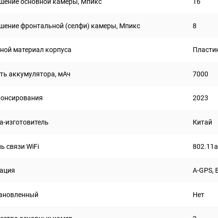
шение основной камеры, Мпикс
16
шение фронтальной (селфи) камеры, Мпикс
8
ной материал корпуса
Пласти
ть аккумулятора, мАч
7000
нонсирования
2023
а-изготовитель
Китай
ь связи WiFi
802.11a
ация
A-GPS, 
ановленный
Нет