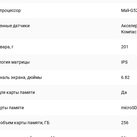
процессор
Mali-G5
енные датчики
Акселе
Компас
вара, г
201
логия матрицы
IPS
наль экрана, дюймы
6.82
для карты памяти
Да
арты памяти
microS
 объем карты памяти, ГБ
256