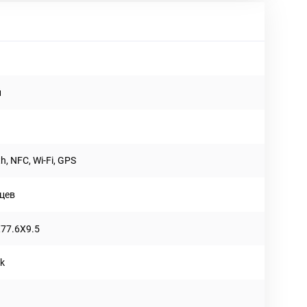
й
h, NFC, Wi-Fi, GPS
яцев
77.6X9.5
k