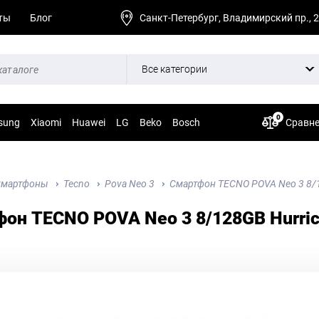
ты
Блог
Санкт-Петербург, Владимирский пр., 
Все категории
0
sung
Xiaomi
Huawei
LG
Beko
Bosch
Сравн
Смартфоны
Tecno
Pova Neo 3
Смартфон TECNO POVA Neo 3 8/1
он TECNO POVA Neo 3 8/128GB Hurric