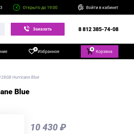
23
Открыто до 19:00
Войти в кабинет
8 812 385-74-08
Заказать
звонок
0
0
ение
Избранное
Корзина
28GB Hurricane Blue
ane Blue
10 430 ₽