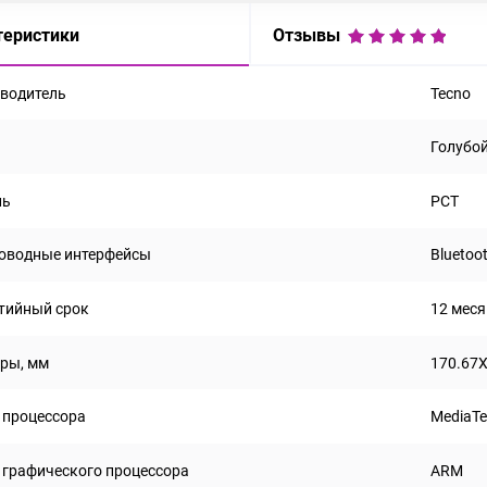
теристики
Отзывы
водитель
Tecno
Голубо
ль
РСТ
оводные интерфейсы
Bluetoot
тийный срок
12 мес
ры, мм
170.67X
 процессора
MediaTe
 графического процессора
ARM