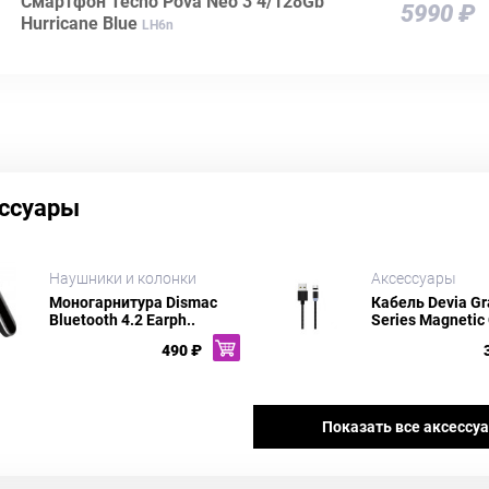
Смартфон Tecno Pova Neo 3 4/128Gb
5990 ₽
Hurricane Blue
LH6n
ссуары
Наушники и колонки
Аксессуары
Моногарнитура Dismac
Кабель Devia Gr
Bluetooth 4.2 Earph..
Series Magnetic 
490 ₽
Показать все аксессу