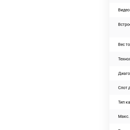
Видео
Встро
Вес то
Техно
Диаго
Слот 
Тип к
Макс.