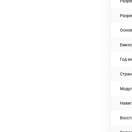
Разре
Разре
Основ
Емкос
Год а
Стран
Модул
Навиг
Восст