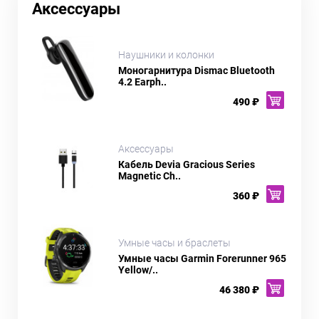
Аксессуары
Наушники и колонки
Моногарнитура Dismac Bluetooth
4.2 Earph..
490 ₽
Аксессуары
Кабель Devia Gracious Series
Magnetic Ch..
360 ₽
Умные часы и браслеты
Умные часы Garmin Forerunner 965
Yellow/..
46 380 ₽