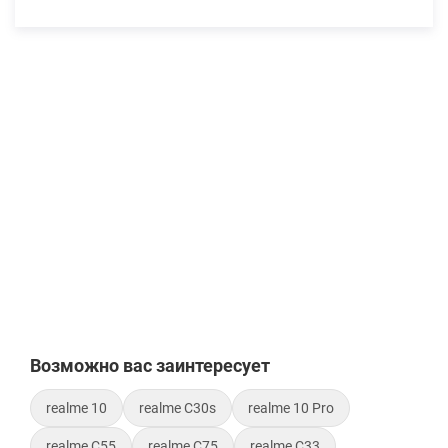
Возможно вас заинтересует
realme 10
realme C30s
realme 10 Pro
realme C55
realme C75
realme C33