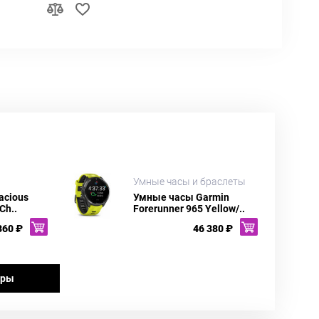
Умные часы и браслеты
acious
Умные часы Garmin
Ch..
Forerunner 965 Yellow/..
360 ₽
46 380 ₽
ары