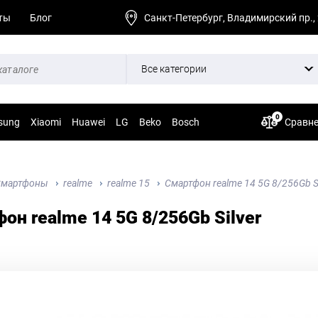
ты
Блог
Санкт-Петербург, Владимирский пр.,
Все категории
0
sung
Xiaomi
Huawei
LG
Beko
Bosch
Сравн
Смартфоны
realme
realme 15
Смартфон realme 14 5G 8/256Gb Si
он realme 14 5G 8/256Gb Silver