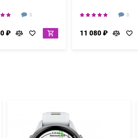
0
0
80 ₽
11 080 ₽