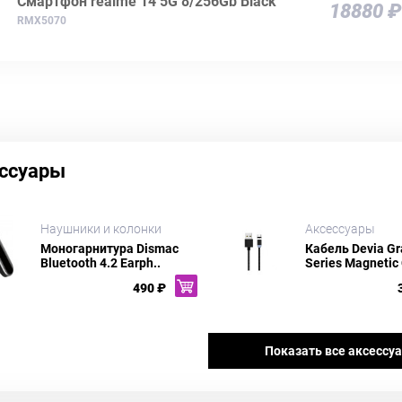
Смартфон realme 14 5G 8/256Gb Black
18880 ₽
RMX5070
ссуары
Наушники и колонки
Аксессуары
Моногарнитура Dismac
Кабель Devia Gr
Bluetooth 4.2 Earph..
Series Magnetic 
490 ₽
Показать все аксессу