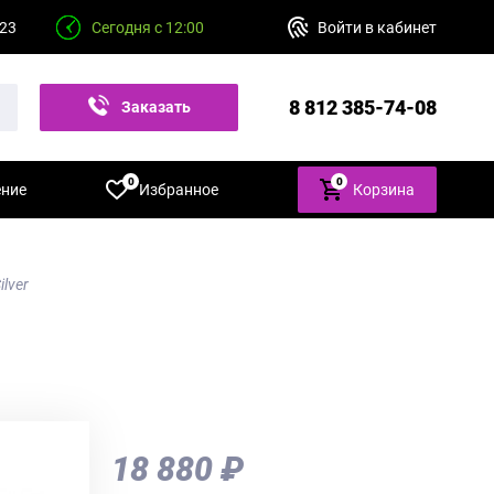
 23
Сегодня с 12:00
Войти в кабинет
8 812 385-74-08
Заказать
звонок
0
0
ение
Избранное
Корзина
lver
18 880 ₽