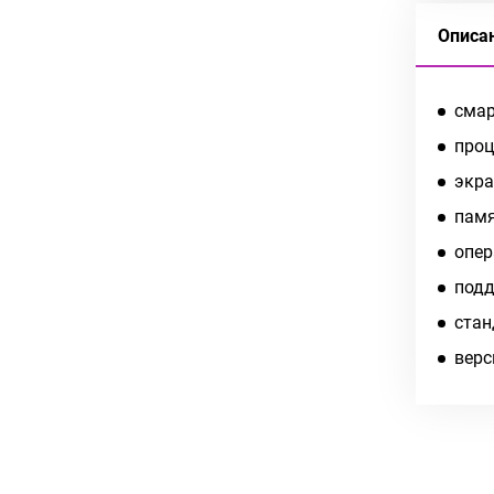
Описа
смар
проц
экра
памя
опер
подд
cтан
верс