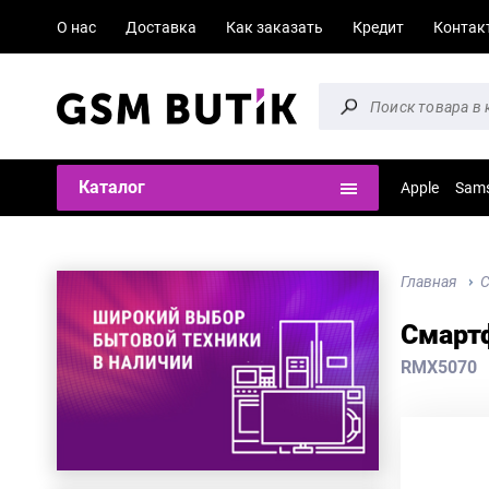
О нас
Доставка
Как заказать
Кредит
Контак
Каталог
Apple
Sam
Главная
Смартф
RMX5070