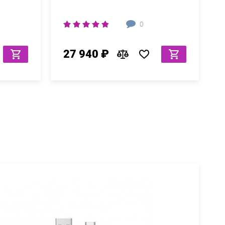
0
27 940 ₽