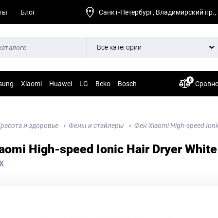
ты
Блог
Санкт-Петербург, Владимирский пр.,
Все категории
0
sung
Xiaomi
Huawei
LG
Beko
Bosch
Сравн
расота и здоровье
Фены и стайлеры
Фен Xiaomi High-speed Ionic
aomi High-speed Ionic Hair Dryer White
X