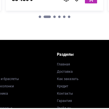
Разделы
Главная
Доставка
 и браслеты
Как заказать
 колонки
Кредит
хника
Контакты
Гарантия
доровье
Трейд-ин