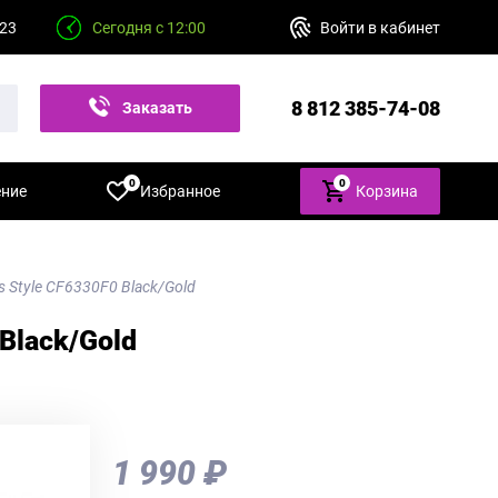
 23
Сегодня с 12:00
Войти в кабинет
8 812 385-74-08
Заказать
звонок
0
0
ение
Избранное
Корзина
 Style CF6330F0 Black/Gold
Black/Gold
1 990 ₽