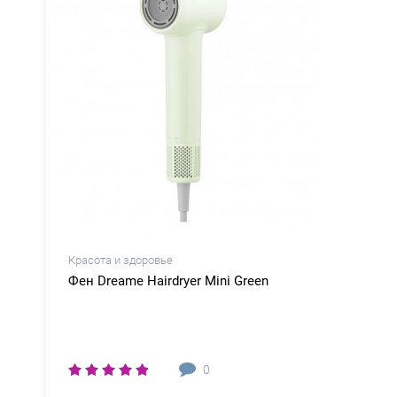
Красота и здоровье
r
Фен Dreame Нairdryer Mini Green
0