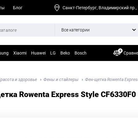
ты
Блог
Санкт-Петербург, Владимирский пр.,
Все категории
0
sung
Xiaomi
Huawei
LG
Beko
Bosch
Сравн
расота и здоровье
Фены и стайлеры
Фен-щетка Rowenta Express
тка Rowenta Express Style CF6330F0 