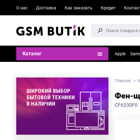
О нас
Доставка
Как заказать
Кредит
Контак
Каталог
Apple
Sam
Главная
К
Фен-ще
CF6330F0