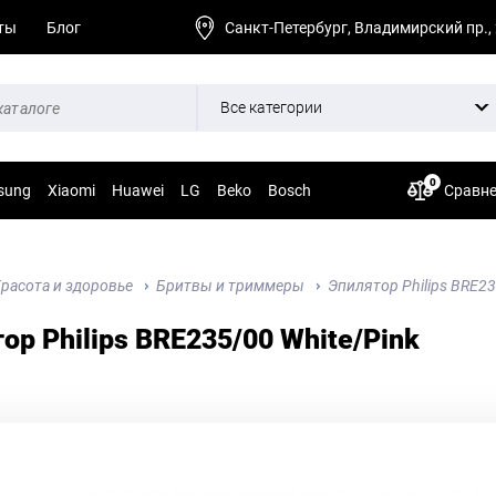
ты
Блог
Санкт-Петербург, Владимирский пр.,
Все категории
0
sung
Xiaomi
Huawei
LG
Beko
Bosch
Сравн
расота и здоровье
Бритвы и триммеры
Эпилятор Philips BRE23
ор Philips BRE235/00 White/Pink