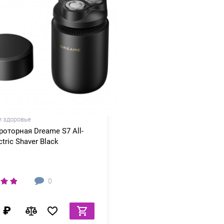
и здоровье
роторная Dreame S7 All-
ctric Shaver Black
0
 ₽