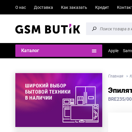
О нас
Доставка
Как заказать
Кредит
Контак
Каталог
Apple
Sam
Главная
К
Эпилят
BRE235/00