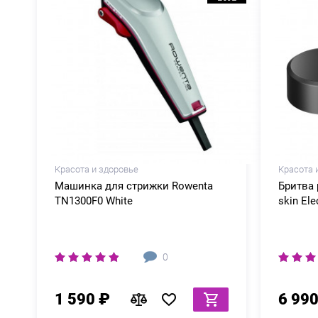
Красота и здоровье
Красота 
Машинка для стрижки Rowenta
Бритва 
TN1300F0 White
skin Ele
0
1 590 ₽
6 990