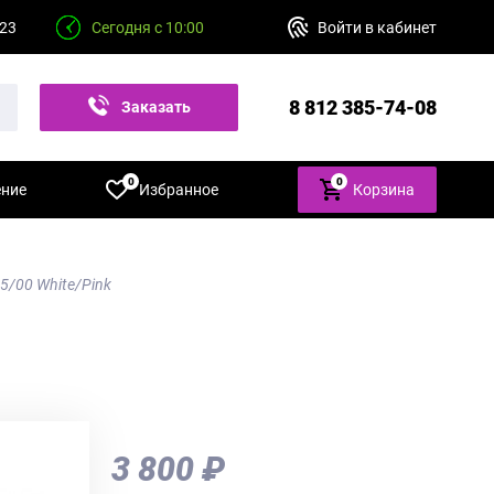
 23
Сегодня с 10:00
Войти в кабинет
8 812 385-74-08
Заказать
звонок
0
0
ение
Избранное
Корзина
5/00 White/Pink
3 800 ₽