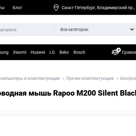
ты
Блог
Санкт-Петербург, Владимирский пр.,
Все категории
0
sung
Xiaomi
Huawei
LG
Beko
Bosch
Сравн
омпьютеры и комплектующие
Прочие комплектующие
Беспров
водная мышь Rapoo M200 Silent Blac