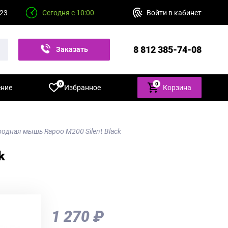
 23
Сегодня с 10:00
Войти в кабинет
8 812 385-74-08
Заказать
звонок
0
0
ение
Избранное
Корзина
одная мышь Rapoo M200 Silent Black
k
1 270 ₽