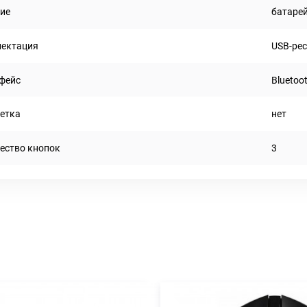
ие
батаре
ектация
USB-рес
фейс
Bluetoo
етка
нет
ество кнопок
3