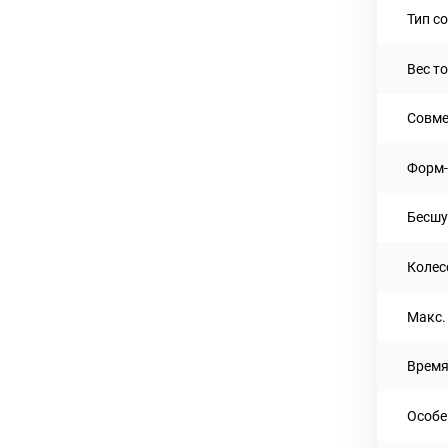
Тип с
Вес то
Совме
Форм-
Бесшу
Колес
Макс.
Время
Особе