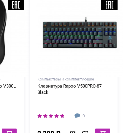
е
Компьютеры и комплектующие
o V300L
Клавиатура Rapoo V500PRO-87
Black
0