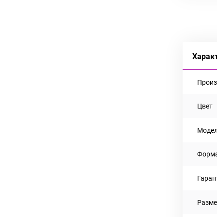
Харак
Произ
Цвет
Моде
Форм
Гаран
Разме