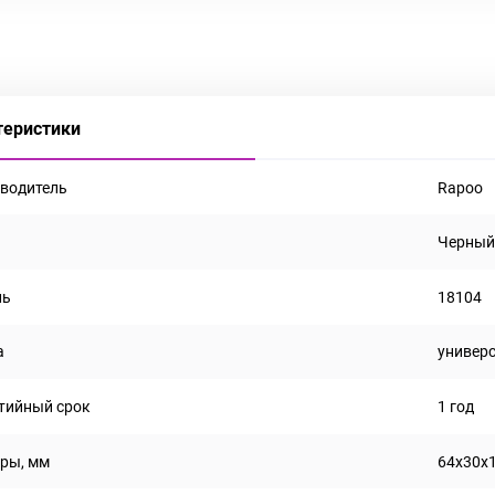
теристики
водитель
Rapoo
Черны
ль
18104
а
универ
тийный срок
1 год
ры, мм
64х30х