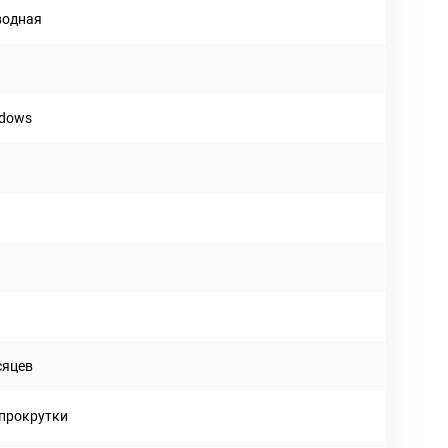
водная
ndows
сяцев
 прокрутки