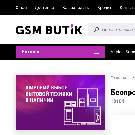
О нас
Доставка
Как заказать
Кредит
Контак
Каталог
Apple
Sam
Главная
К
Беспро
18104