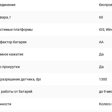
оединения
беспро
вара, г
60
стимые платформы
iOS, Wi
фактор батареи
AA
мное нажатие
Да
о прокрутки
Да
 разрешение датчика, dpi
1300
 работы от батарей
до 9 ме
нности
Колесо