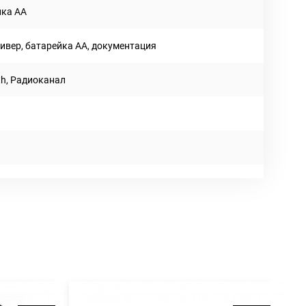
йка АА
ивер, батарейка AA, документация
th, Радиоканал