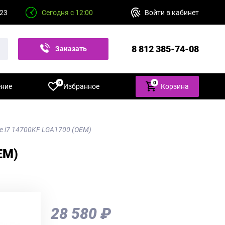
 23
Сегодня с 12:00
Войти в кабинет
8 812 385-74-08
Заказать
звонок
0
0
ение
Избранное
Корзина
re i7 14700KF LGA1700 (OEM)
EM)
28 580 ₽