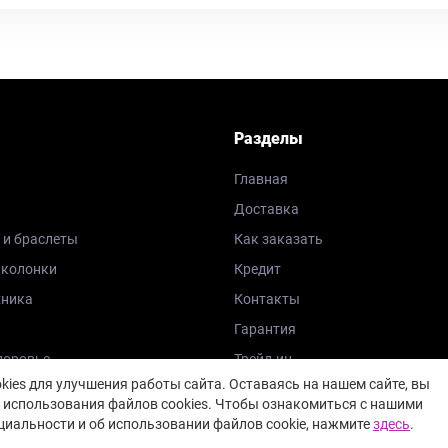
Разделы
Главная
Доставка
 и браслеты
Как заказать
 колонки
Кредит
хника
Контакты
Гарантия
доровье
Трейд-ин
ies для улучшения работы сайта. Оставаясь на нашем сайте, вы
Блог
 использования файлов cookies. Чтобы ознакомиться с нашими
иальности и об использовании файлов cookie, нажмите
здесь
.