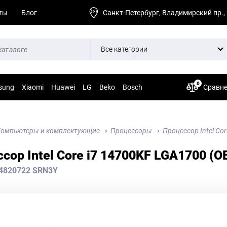
ты
Блог
Санкт-Петербург, Владимирский пр.,
Все категории
0
sung
Xiaomi
Huawei
LG
Beko
Bosch
Сравн
омпьютеры и комплектующие
Процессоры
Процессор Intel Co
сор Intel Core i7 14700KF LGA1700 (O
4820722 SRN3Y