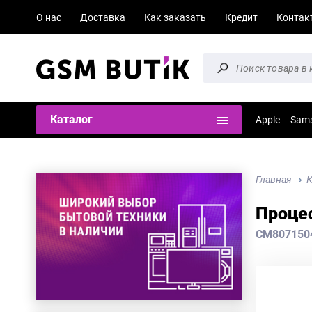
О нас
Доставка
Как заказать
Кредит
Контак
Каталог
Apple
Sam
Главная
К
Процес
CM807150