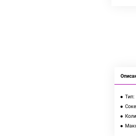
Описа
Тип:
Соке
Коли
Макс