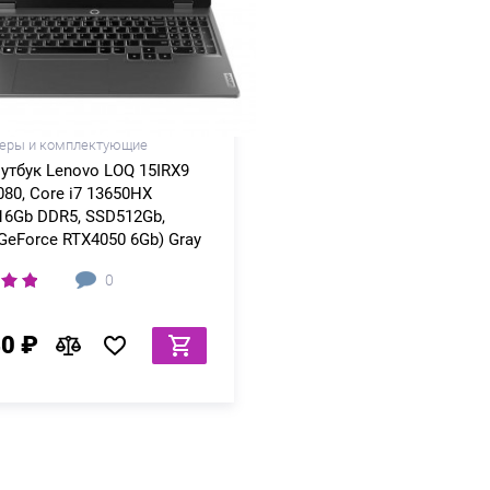
еры и комплектующие
оутбук Lenovo LOQ 15IRX9
080, Core i7 13650HX
 16Gb DDR5, SSD512Gb,
GeForce RTX4050 6Gb) Gray
0
40 ₽