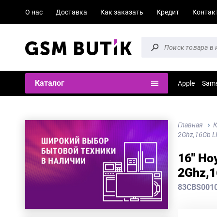
О нас
Доставка
Как заказать
Кредит
Контак
Каталог
Apple
Sam
Главная
К
2Ghz,16Gb L
16" Но
2Ghz,1
83CBS001