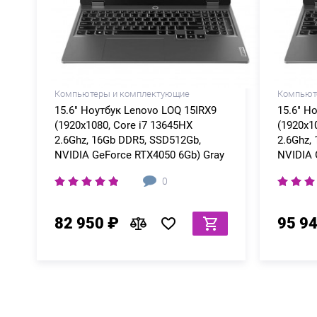
Компьютеры и комплектующие
Компьют
15.6" Ноутбук Lenovo LOQ 15IRX9
15.6" Н
(1920x1080, Core i7 13645HX
(1920x1
2.6Ghz, 16Gb DDR5, SSD512Gb,
2.6Ghz,
NVIDIA GeForce RTX4050 6Gb) Gray
NVIDIA 
0
82 950 ₽
95 9