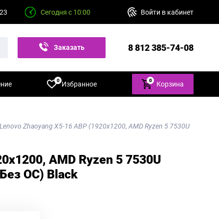
 23
Сегодня с 10:00
Войти в кабинет
8 812 385-74-08
Заказать
звонок
0
0
ение
Избранное
Корзина
 Lenovo Zhaoyang X5-16 ABP (1920x1200, AMD Ryzen 5 7530U
20x1200, AMD Ryzen 5 7530U
Без ОС) Вlack