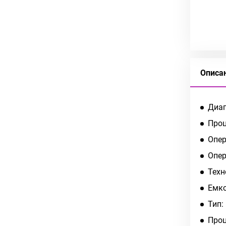
Описа
Диаг
Проц
Опер
Опер
Техн
Емко
Тип:
Проц