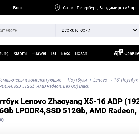
ты
Блог
Санкт-Петербург, Владимирский пр.,
Все категории
0
sung
Xiaomi
Huawei
LG
Beko
Bosch
Сравн
омпьютеры и комплектующие
Ноутбуки
Lenovo
16" Ноутбук
PDDR4,SSD 512Gb, AMD Radeon, Без ОС) Вlack
утбук Lenovo Zhaoyang X5-16 ABP (19
6Gb LPDDR4,SSD 512Gb, AMD Radeon, 
00