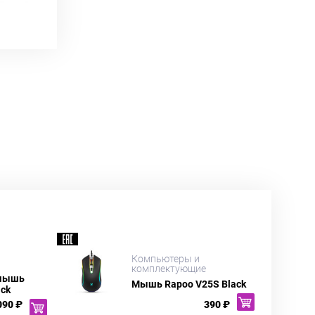
Компьютеры и
комплектующие
 мышь
Мышь Rapoo V25S Black
ack
090 ₽
390 ₽