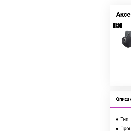
Аксе
Описа
Тип:
Проц