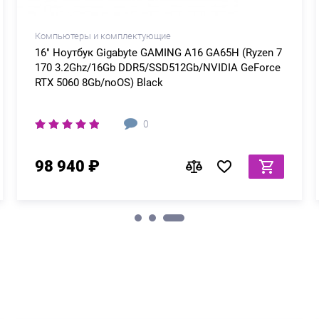
Компьютеры и комплектующие
16" Ноутбук Gigabyte GAMING A16 GA65H (Ryzen 7
170 3.2Ghz/16Gb DDR5/SSD512Gb/NVIDIA GeForce
RTX 5060 8Gb/noOS) Black
0
98 940 ₽