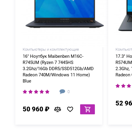
Компьютеры и комплектующие
Компьют
16" Ноутбук Maibenben M16C-
17.3" Н
R745UM (Ryzen 7 7445HS
R574UM 
3.2Ghz/16Gb DDR5/SSD512Gb/AMD
2.3Ghz,
Radeon 740M/Windows 11 Home)
Radeon 
Blue
0
52 9
50 960 ₽