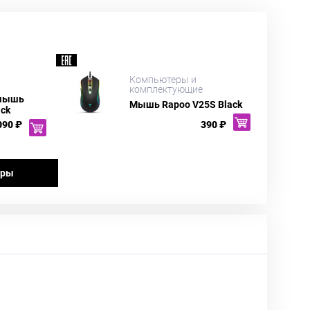
Компьютеры и
комплектующие
 мышь
Мышь Rapoo V25S Black
ack
090 ₽
390 ₽
ары