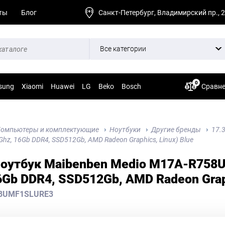
ты
Блог
Санкт-Петербург, Владимирский пр., 
Все категории
0
sung
Xiaomi
Huawei
LG
Beko
Bosch
Сравн
омпьютеры и комплектующие
Ноутбуки
Другие бренды
17.
Ghz, 16Gb DDR4, SSD512Gb, AMD Radeon Graphics, Linux) Blue
Ноутбук Maibenben Medio M17A-R758U
6Gb DDR4, SSD512Gb, AMD Radeon Graph
8UMF1SLURE3