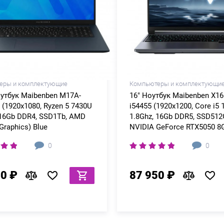
еры и комплектующие
Компьютеры и комплектующи
оутбук Maibenben M17A-
16" Ноутбук Maibenben X16
(1920x1080, Ryzen 5 7430U
i54455 (1920x1200, Core i5
 16Gb DDR4, SSD1Tb, AMD
1.8Ghz, 16Gb DDR5, SSD512
Graphics) Blue
NVIDIA GeForce RTX5050 8G
0
0
60 ₽
87 950 ₽