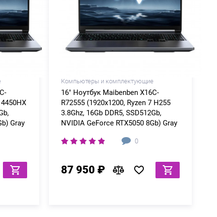
е
Компьютеры и комплектующие
C-
16" Ноутбук Maibenben X16C-
 14450HX
R72555 (1920x1200, Ryzen 7 H255
Gb,
3.8Ghz, 16Gb DDR5, SSD512Gb,
b) Gray
NVIDIA GeForce RTX5050 8Gb) Gray
0
87 950 ₽