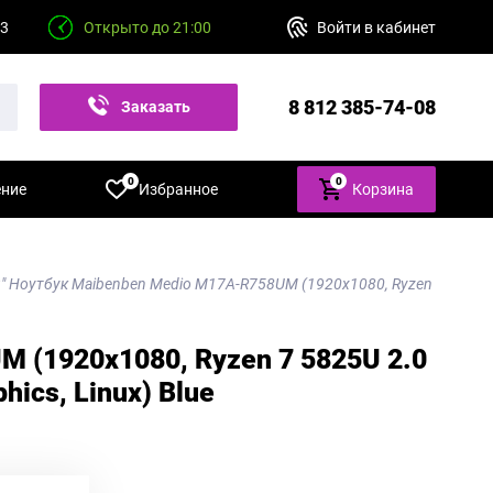
23
Открыто до 21:00
Войти в кабинет
8 812 385-74-08
Заказать
звонок
0
0
ение
Избранное
Корзина
3" Ноутбук Maibenben Medio M17A-R758UM (1920x1080, Ryzen
M (1920x1080, Ryzen 7 5825U 2.0
ics, Linux) Blue