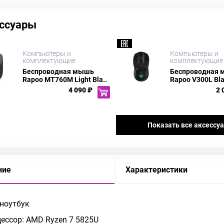
ссуары
Компьютеры и
Компьютеры и
комплектующие
комплектующие
Беспроводная мышь
Беспроводная
Rapoo MT760M Light Bla..
Rapoo V300L Bl
4 090 ₽
2 
Показать все аксессу
ние
Характеристики
 ноутбук
ессор: AMD Ryzen 7 5825U