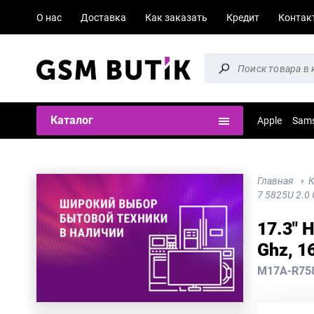
О нас
Доставка
Как заказать
Кредит
Контак
Каталог
Apple
Sam
Главная
К
7 5825U 2.0 
17.3" 
Ghz, 1
M17A-R75