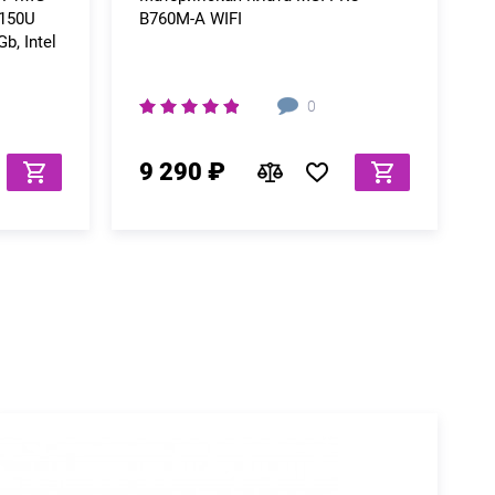
 150U
B760M-A WIFI
b, Intel
0
9 290 ₽