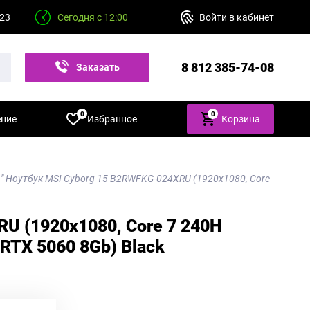
 23
Сегодня с 12:00
Войти в кабинет
8 812 385-74-08
Заказать
звонок
0
0
ение
Избранное
Корзина
6" Ноутбук MSI Cyborg 15 B2RWFKG-024XRU (1920x1080, Core
U (1920x1080, Core 7 240H
RTX 5060 8Gb) Black