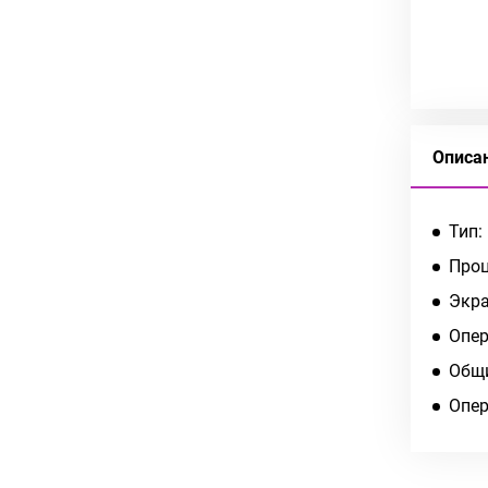
Описа
Тип:
Проц
Экра
Опер
Общи
Опер