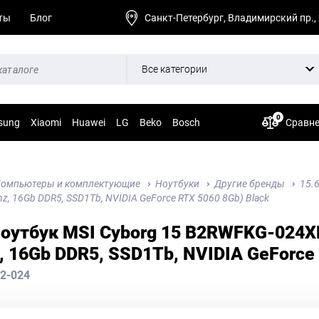
ты
Блог
Санкт-Петербург, Владимирский пр.,
Все категории
0
sung
Xiaomi
Huawei
LG
Beko
Bosch
Сравн
омпьютеры и комплектующие
Ноутбуки
Другие бренды
15.
z, 16Gb DDR5, SSD1Tb, NVIDIA GeForce RTX 5060 8Gb) Black
Ноутбук MSI Cyborg 15 B2RWFKG-024XR
, 16Gb DDR5, SSD1Tb, NVIDIA GeForce 
2-024