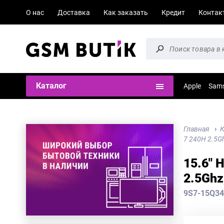
О нас
Доставка
Как заказать
Кредит
Контак
Каталог
Apple
Sam
Главная
К
7 240H 2.5Gh
15.6" 
2.5Ghz
9S7-15Q34