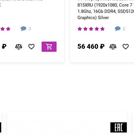
E
815XRU (1920x1080, Core 7
1.8Ghz, 16Gb DDR4, SSD512G
Graphics) Silver
0
0
 ₽
56 460 ₽