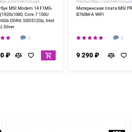
еры и комплектующие
Компьютеры и комплектующи
тбук MSI Modern 14 F1MG-
Материнская плата MSI P
(1920x1080, Core 7 150U
B760M-A WIFI
 16Gb DDR4, SSD512Gb, Intel
) Silver
0
0
60 ₽
9 290 ₽