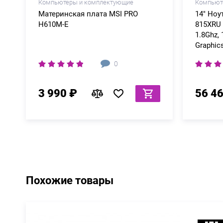
Компьютеры и комплектующие
Компьют
Материнская плата MSI PRO
14" Ноу
H610M-E
815XRU 
1.8Ghz,
Graphics
0
3 990 ₽
56 4
Похожие товары