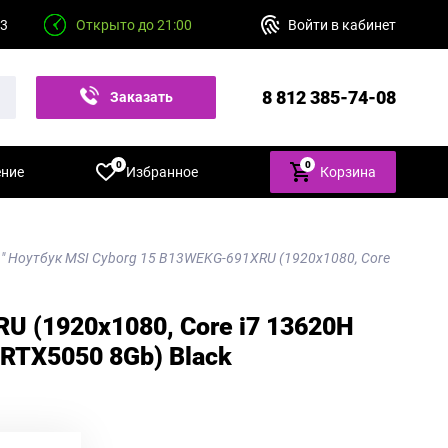
23
Открыто до 21:00
Войти в кабинет
8 812 385-74-08
Заказать
звонок
0
0
ение
Избранное
Корзина
6" Ноутбук MSI Cyborg 15 B13WEKG-691XRU (1920x1080, Core
U (1920x1080, Core i7 13620H
 RTX5050 8Gb) Black