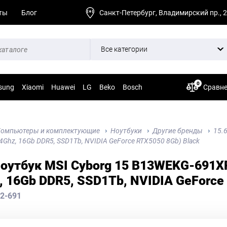
ты
Блог
Санкт-Петербург, Владимирский пр., 
Все категории
0
sung
Xiaomi
Huawei
LG
Beko
Bosch
Сравн
омпьютеры и комплектующие
Ноутбуки
Другие бренды
15.
.4Ghz, 16Gb DDR5, SSD1Tb, NVIDIA GeForce RTX5050 8Gb) Black
Ноутбук MSI Cyborg 15 B13WEKG-691XR
, 16Gb DDR5, SSD1Tb, NVIDIA GeForce
2-691