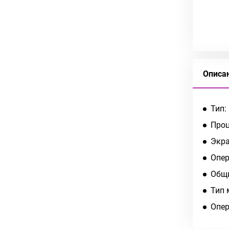
Описа
Тип:
Проц
Экра
Опер
Общи
Тип 
Опер