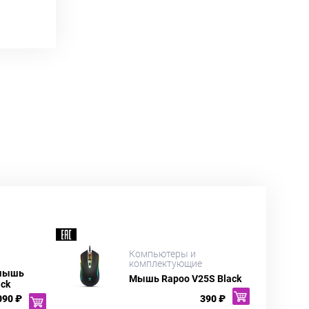
Компьютеры и
комплектующие
 мышь
Мышь Rapoo V25S Black
ack
090 ₽
390 ₽