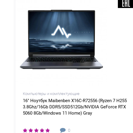
Компьютеры и комплектующие
7
16" Ноутбук Maibenben X16C-R72556 (Ryzen 7 H255
e
3.8Ghz/16Gb DDR5/SSD512Gb/NVIDIA GeForce RTX
5060 8Gb/Windows 11 Home) Gray
0