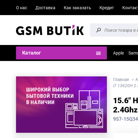
О нас
Доставка
Как заказать
Кредит
Контак
Каталог
Apple
Sam
Главная
К
i7 13620H 2
15.6" 
2.4Ghz
9S7-15Q34