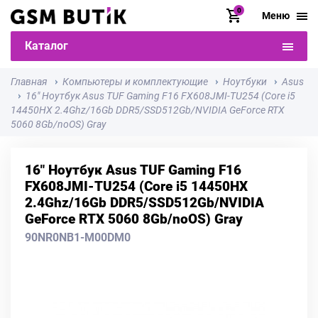
0
Меню
Каталог
Главная
Компьютеры и комплектующие
Ноутбуки
Asus
16" Ноутбук Asus TUF Gaming F16 FX608JMI-TU254 (Core i5
14450HX 2.4Ghz/16Gb DDR5/SSD512Gb/NVIDIA GeForce RTX
5060 8Gb/noOS) Gray
16" Ноутбук Asus TUF Gaming F16
FX608JMI-TU254 (Core i5 14450HX
2.4Ghz/16Gb DDR5/SSD512Gb/NVIDIA
GeForce RTX 5060 8Gb/noOS) Gray
90NR0NB1-M00DM0