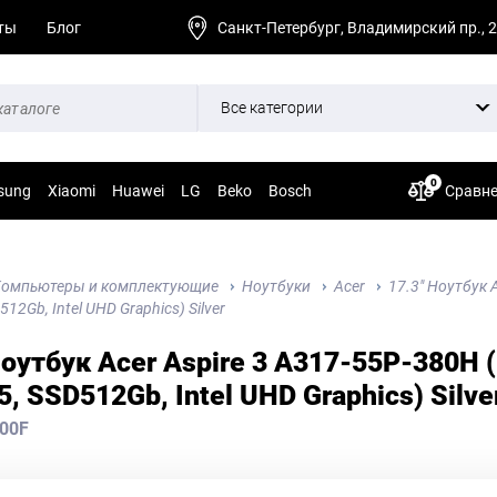
ты
Блог
Санкт-Петербург, Владимирский пр., 
Все категории
0
sung
Xiaomi
Huawei
LG
Beko
Bosch
Сравн
омпьютеры и комплектующие
Ноутбуки
Acer
17.3" Ноутбук 
12Gb, Intel UHD Graphics) Silver
Ноутбук Acer Aspire 3 A317-55P-380H (
, SSD512Gb, Intel UHD Graphics) Silve
00F