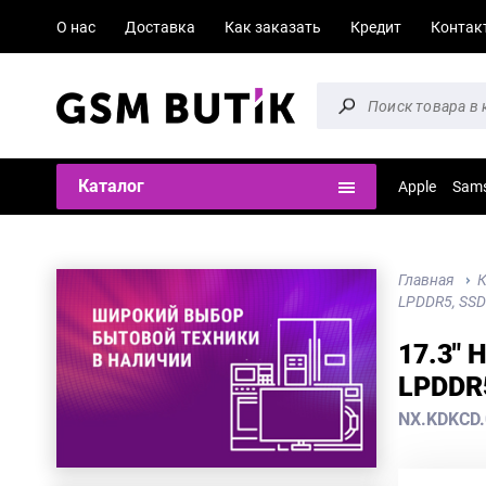
О нас
Доставка
Как заказать
Кредит
Контак
Каталог
Apple
Sam
Главная
К
LPDDR5, SSD5
17.3" 
LPDDR5
NX.KDKCD.