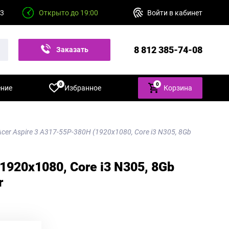
23
Открыто до 19:00
Войти в кабинет
8 812 385-74-08
Заказать
звонок
0
0
ение
Избранное
Корзина
Acer Aspire 3 A317-55P-380H (1920х1080, Core i3 N305, 8Gb
1920х1080, Core i3 N305, 8Gb
r