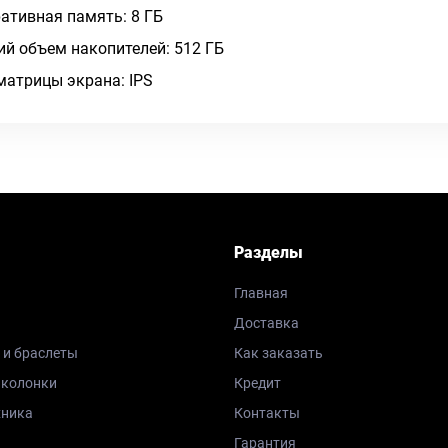
ативная память: 8 ГБ
й объем накопителей: 512 ГБ
матрицы экрана: IPS
Разделы
Главная
Доставка
 и браслеты
Как заказать
 колонки
Кредит
хника
Контакты
Гарантия