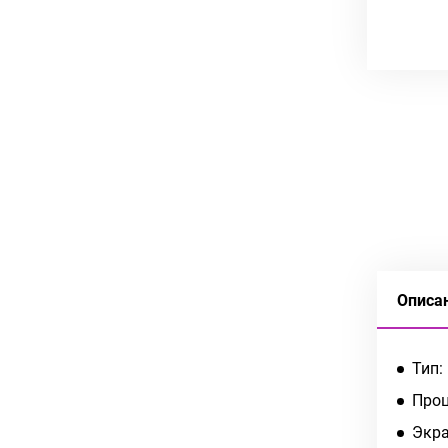
Описа
Тип:
Проце
Экра