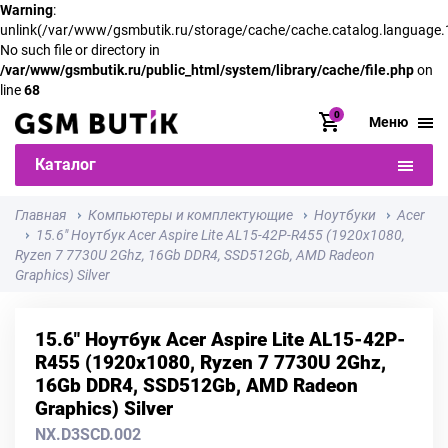
Warning
:
unlink(/var/www/gsmbutik.ru/storage/cache/cache.catalog.language
No such file or directory in
/var/www/gsmbutik.ru/public_html/system/library/cache/file.php
on
line
68
0
Меню
Каталог
Главная
Компьютеры и комплектующие
Ноутбуки
Acer
15.6" Ноутбук Acer Aspire Lite AL15-42P-R455 (1920x1080,
Ryzen 7 7730U 2Ghz, 16Gb DDR4, SSD512Gb, AMD Radeon
Graphics) Silver
15.6" Ноутбук Acer Aspire Lite AL15-42P-
R455 (1920x1080, Ryzen 7 7730U 2Ghz,
16Gb DDR4, SSD512Gb, AMD Radeon
Graphics) Silver
NX.D3SCD.002