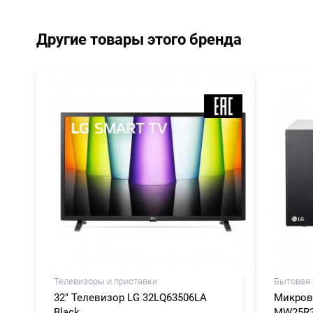
Другие товары этого бренда
Телевизоры и приставки
Бытовая 
32" Телевизор LG 32LQ63506LA
Микров
Black
MW25R3