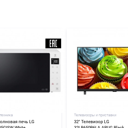
техника
Телевизоры и приставки
олновая печь LG
32" Телевизор LG
5GISW White
32LB650B6LA.ARUG Black