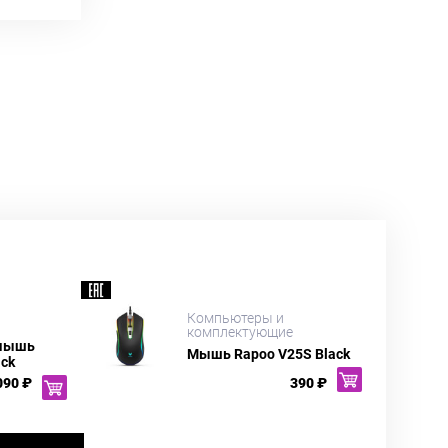
Компьютеры и
комплектующие
 мышь
Мышь Rapoo V25S Black
ack
090 ₽
390 ₽