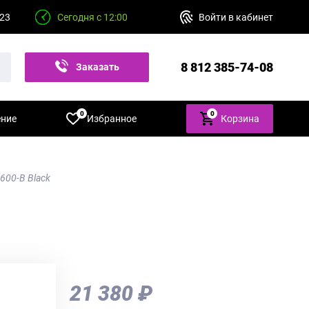
 23
Сегодня с 12:00
Войти в кабинет
8 812 385-74-08
Заказать
звонок
0
0
ение
Избранное
Корзина
600-B Black
21 380 ₽