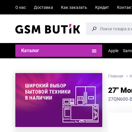
О нас
Доставка
Как заказать
Кредит
Контак
Каталог
Apple
Sam
Главная
К
27" Мо
27QN600-