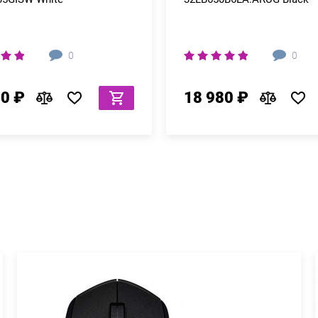
0
0
80 ₽
18 980 ₽