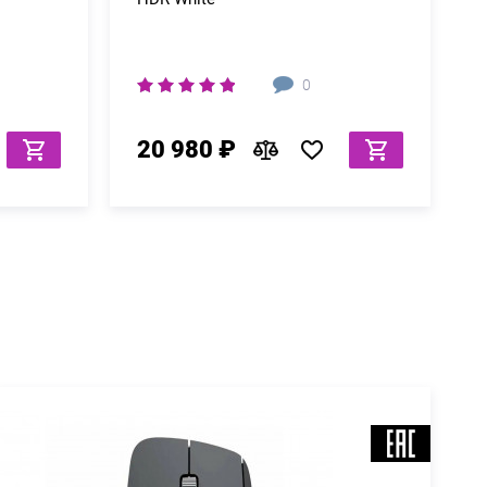
0
20 980 ₽