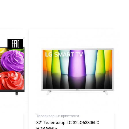
Телевизоры и приставки
32" Телевизор LG 32LQ63806LC
HDR White