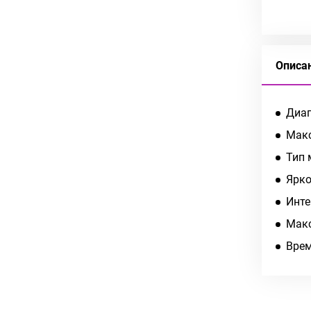
Описа
Диаг
Макс
Тип 
Ярко
Инте
Макс
Врем