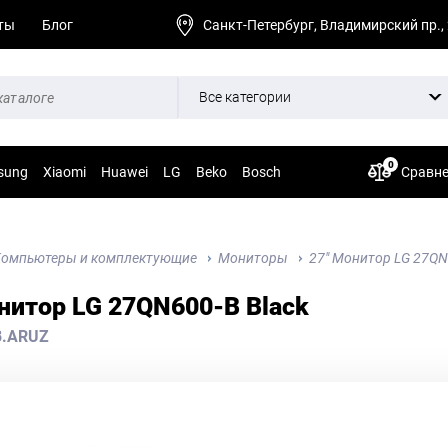
ты
Блог
Санкт-Петербург, Владимирский пр.,
Все категории
0
sung
Xiaomi
Huawei
LG
Beko
Bosch
Сравн
омпьютеры и комплектующие
Мониторы
27" Монитор LG 27QN
нитор LG 27QN600-B Black
B.ARUZ