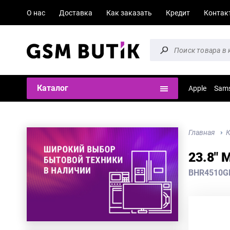
О нас
Доставка
Как заказать
Кредит
Контак
Каталог
Apple
Sam
Главная
К
23.8" 
BHR4510G