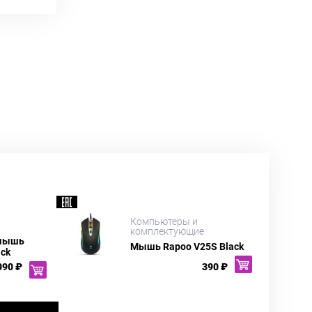
Компьютеры и
комплектующие
 мышь
Мышь Rapoo V25S Black
ack
090 ₽
390 ₽