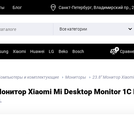
ты
Блог
Санкт-Петербург, Владимирский пр., 
Все категории
0
sung
Xiaomi
Huawei
LG
Beko
Bosch
Сравн
омпьютеры и комплектующие
Мониторы
23.8" Монитор Xiaomi
Монитор Xiaomi Mi Desktop Monitor 1C 
L