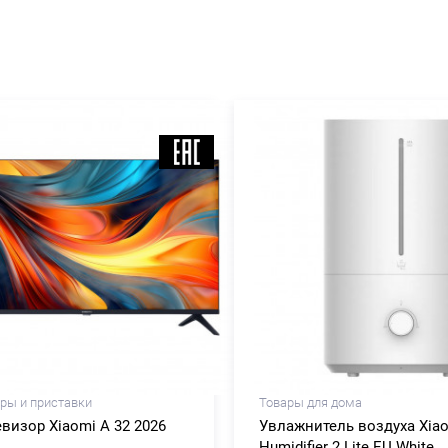
ры и приставки
Товары для дома
евизор Xiaomi A 32 2026
Увлажнитель воздуха Xia
Humidifier 2 Lite EU White