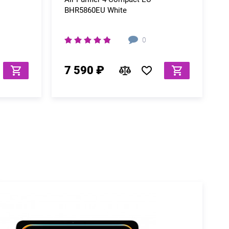
BHR5860EU White
0
7 590 ₽