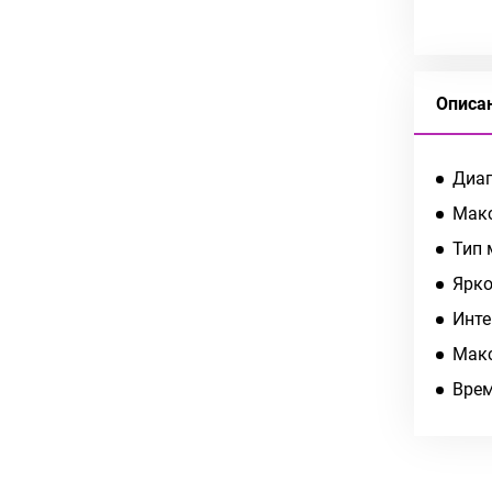
Описа
Диаг
Макс
Тип 
Ярко
Инте
Макс
Врем