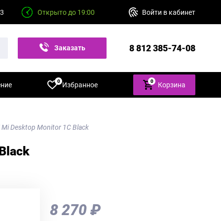
23
Открыто до 19:00
Войти в кабинет
8 812 385-74-08
Заказать
звонок
0
0
ение
Избранное
Корзина
 Mi Desktop Monitor 1C Black
Black
8 270 ₽