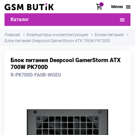
0
Меню
Каталог
Главная
Компьютеры и комплектующие
Блоки питания
Блок питания Deepcool GamerStorm ATX 700W PK700D
Блок питания Deepcool GamerStorm ATX
700W PK700D
R-PK700D-FA0B-WGEU