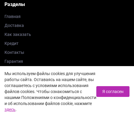
Разделы
Главная
Доставка
Как заказать
Кредит
Контакты
Гарантия
Трейд-ин
Мы используем файлы cookies для улучшения
Блог
работы сайта. Оставаясь на нашем сайте, вы
соглашаетесь с условиями использования
файлов cookies. Чтобы ознакомиться с
Я согласен
Контакты
нашими Положениями о конфиденциальности
и об использовании файлов cookie, нажмите
здесь
.
8 812 385-74-08
Заказать звонок