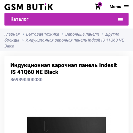
0
Меню
Каталог
Главная
Бытовая техника
Варочные панели
Другие
бренды
Индукционная варочная панель Indesit IS 41Q60 NE
Black
Индукционная варочная панель Indesit
IS 41Q60 NE Black
869890400030