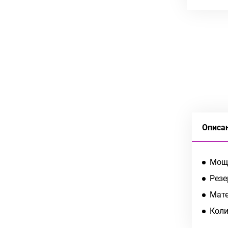
Описа
Мощн
Резе
Мате
Коли