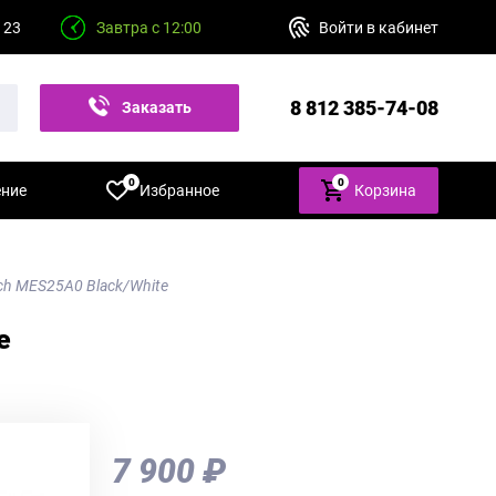
 23
Завтра с 12:00
Войти в кабинет
8 812 385-74-08
Заказать
звонок
0
0
ение
Избранное
Корзина
h MES25A0 Black/White
e
7 900 ₽