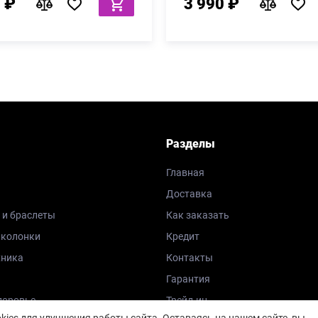
 ₽
3 990 ₽
Разделы
Главная
Доставка
 и браслеты
Как заказать
 колонки
Кредит
хника
Контакты
Гарантия
доровье
Трейд-ин