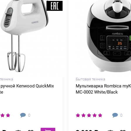
техника
Бытовая техника
ручной Kenwood QuickMix
Мультиварка Rombica myK
te
MC-0002 White/Black
0
0