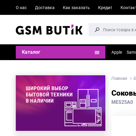
О нас
Доставка
Как заказать
Кредит
Контак
Каталог
Apple
Sam
Главная
Б
Соков
MES25A0