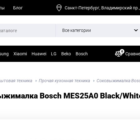
ты
Блог
Санкт-Петербург, Владимирский пр.,
Все категории
0
sung
Xiaomi
Huawei
LG
Beko
Bosch
Сравн
ытовая техника
Прочая кухонная техника
Соковыжималка Bosc
ыжималка Bosch MES25A0 Black/Whit