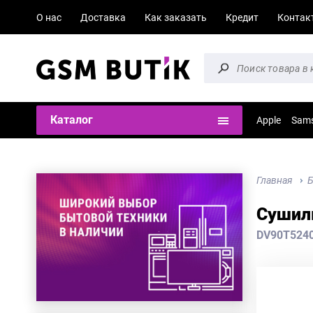
О нас
Доставка
Как заказать
Кредит
Контак
Каталог
Apple
Sam
Главная
Б
Сушил
DV90T524