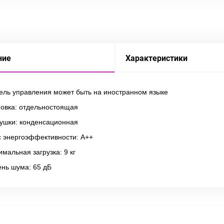
ние
Характеристики
нель управления может быть на иностранном языке
новка: отдельностоящая
сушки: конденсационная
с энергоэффективности: A++
мальная загрузка: 9 кг
ень шума: 65 дБ