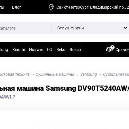
ты
Блог
Санкт-Петербург, Владимирский пр., 
Все категории
0
sung
Xiaomi
Huawei
LG
Beko
Bosch
Сравн
ытовая техника
Сушильные машины
Samsung
Сушильная м
ьная машина Samsung DV90T5240AW/
0AW/LP