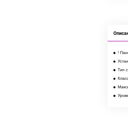
Описа
! Па
Уста
Тип 
Клас
Макси
Уров