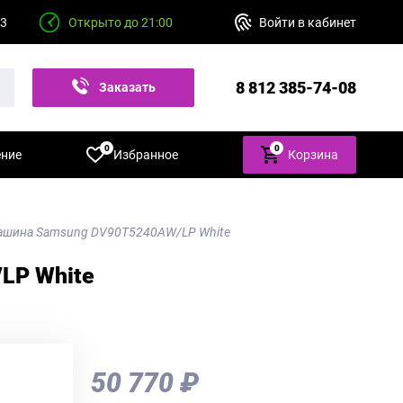
23
Открыто до 21:00
Войти в кабинет
8 812 385-74-08
Заказать
звонок
0
0
ение
Избранное
Корзина
ашина Samsung DV90T5240AW/LP White
LP White
50 770 ₽