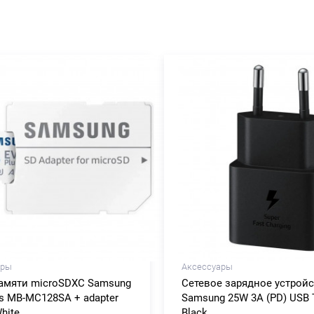
ары
Аксессуары
памяти microSDXC Samsung
Сетевое зарядное устрой
s MB-MC128SA + adapter
Samsung 25W 3A (PD) USB 
hite
Black