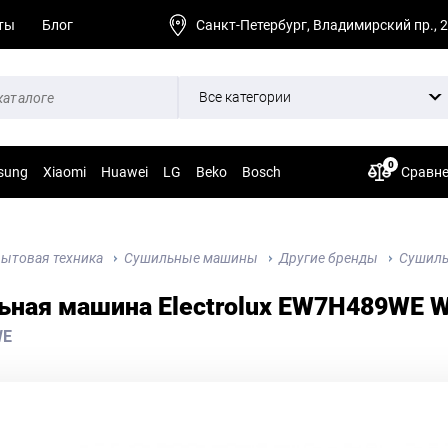
ты
Блог
Санкт-Петербург, Владимирский пр., 
Все категории
0
sung
Xiaomi
Huawei
LG
Beko
Bosch
Сравн
ытовая техника
Сушильные машины
Другие бренды
Сушиль
ная машина Electrolux EW7H489WE W
WE