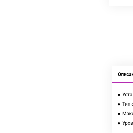
Описа
Уста
Тип 
Макс
Уров