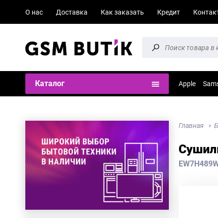
О нас
Доставка
Как заказать
Кредит
Контак
Каталог
Apple
Sam
Главная
Б
Сушиль
EW7H489