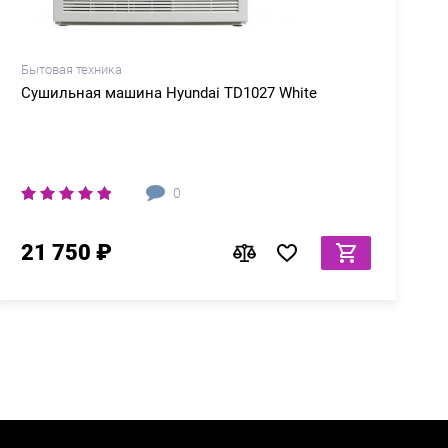
Бытовая техника
Б
Сушильная машина Hyundai TD1027 White
0
21 750 ₽