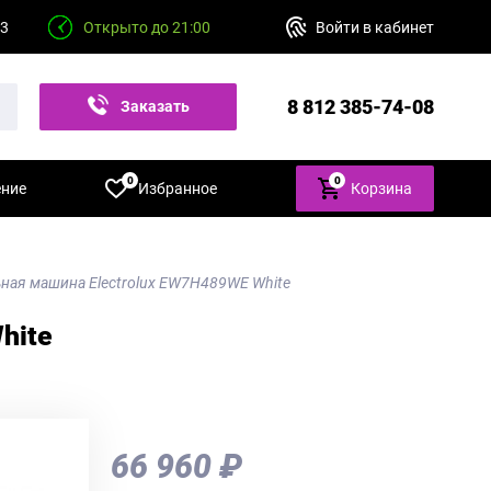
23
Открыто до 21:00
Войти в кабинет
8 812 385-74-08
Заказать
звонок
0
0
ение
Избранное
Корзина
ная машина Electrolux EW7H489WE White
hite
66 960 ₽