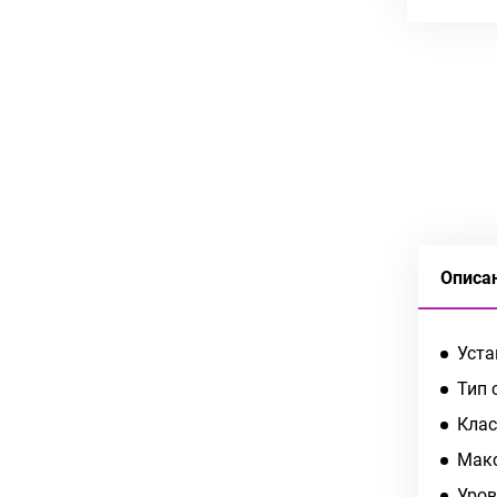
Описа
Уста
Тип 
Клас
Макс
Уров