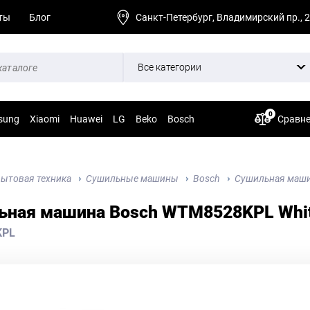
ты
Блог
Санкт-Петербург, Владимирский пр., 
Все категории
0
sung
Xiaomi
Huawei
LG
Beko
Bosch
Сравн
ытовая техника
Сушильные машины
Bosch
Сушильная маши
ьная машина Bosch WTM8528KPL Whi
KPL