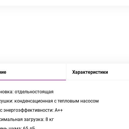
ние
Характеристики
новка: отдельностоящая
сушки: конденсационная с тепловым насосом
с энергоэффективности: A++
имальная загрузка: 8 кг
ень шума: 65 дБ