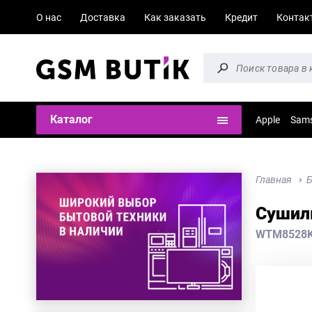
О нас
Доставка
Как заказать
Кредит
Контак
Каталог
Apple
Sam
Главная
Б
Сушил
WTM8528