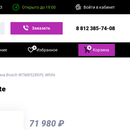
23
Открыто до 19:00
Войти в кабинет
8 812 385-74-08
Заказать
звонок
0
0
ение
Избранное
Корзина
на Bosch WTM8528KPL White
te
71 980 ₽