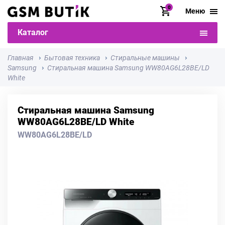
0
Меню
Каталог
Главная
Бытовая техника
Стиральные машины
Samsung
Стиральная машина Samsung WW80AG6L28BE/LD
White
Стиральная машина Samsung
WW80AG6L28BE/LD White
WW80AG6L28BE/LD