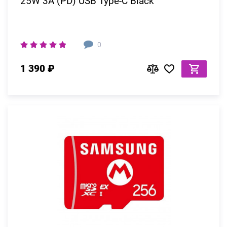
25W 3A (PD) USB Type-C Black
0
1 390 ₽