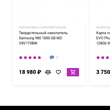
Компьютеры и комплектующие
Аксессу
Твердотельный накопитель
Карта 
Samsung 980 1000 GB MZ-
EVO Plu
V8V1T0BW
128Gb W
0
18 980 ₽
3 750