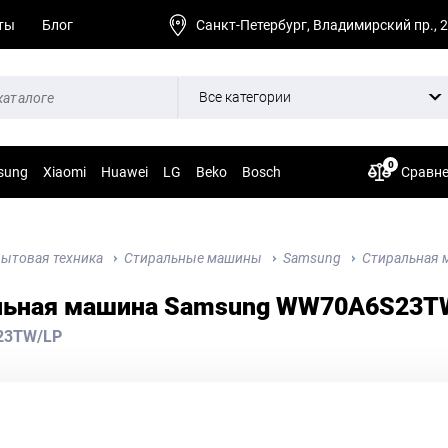
ты
Блог
Санкт-Петербург, Владимирский пр., 
Все категории
0
sung
Xiaomi
Huawei
LG
Beko
Bosch
Сравн
ытовая техника
Стиральные машины
Samsung
Стиральная 
льная машина Samsung WW70A6S23TW
23TW/LP