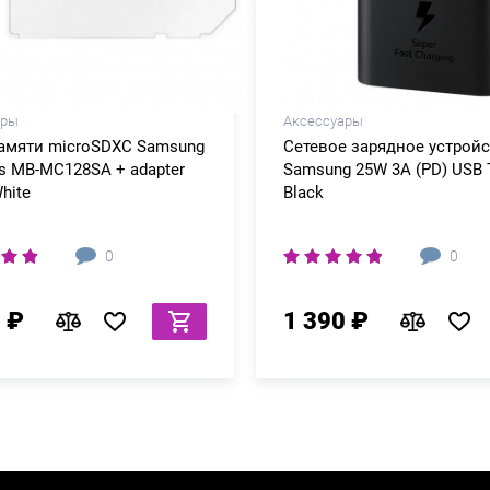
ары
Аксессуары
памяти microSDXC Samsung
Сетевое зарядное устрой
s MB-MC128SA + adapter
Samsung 25W 3A (PD) USB 
hite
Black
0
0
 ₽
1 390 ₽