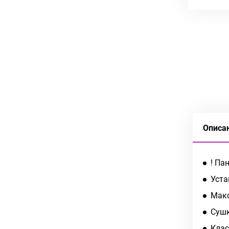
Описа
! Па
Уста
Макс
Сушк
Клас