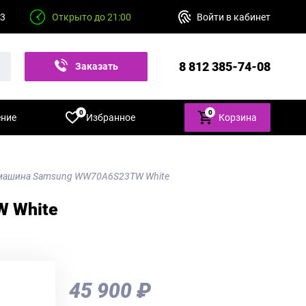
23
Открыто до 21:00
Войти в кабинет
8 812 385-74-08
Заказать
звонок
0
0
ение
Избранное
Корзина
машина Samsung WW70A6S23TW White
 White
45 900 ₽