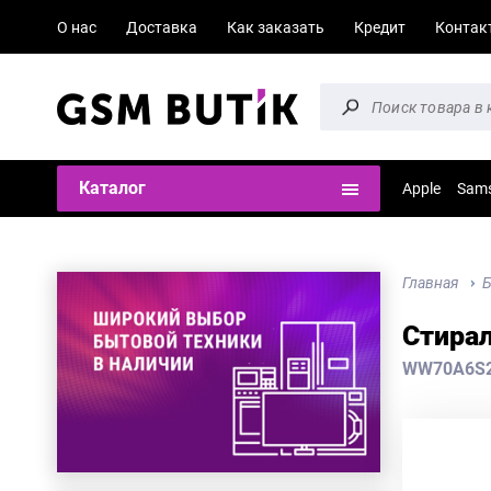
О нас
Доставка
Как заказать
Кредит
Контак
Каталог
Apple
Sam
Главная
Б
Стира
WW70A6S