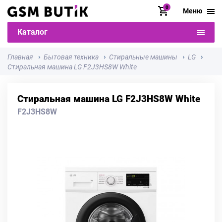
0
Меню
Каталог
Главная
Бытовая техника
Стиральные машины
LG
Стиральная машина LG F2J3HS8W White
Стиральная машина LG F2J3HS8W White
F2J3HS8W