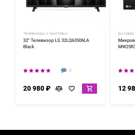
Телевизоры и приставки
Бытовая 
32" Телевизор LG 32LQ63506LA
Микров
Black
MW25R3
0
20 980 ₽
12 9