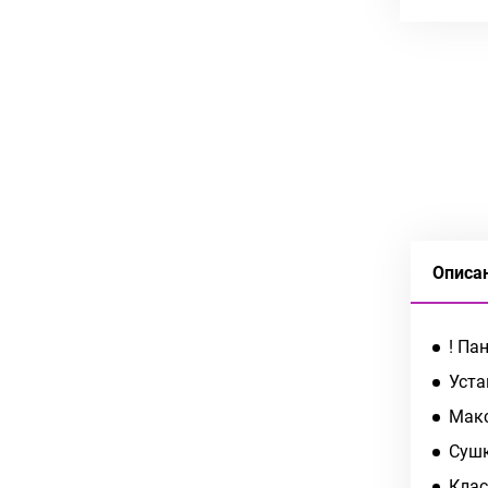
Описа
! Па
Уста
Макс
Сушк
Клас