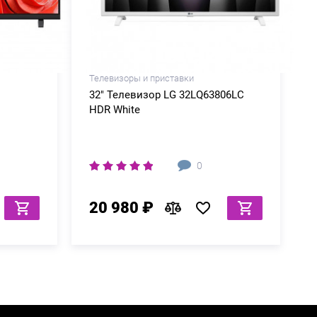
Телевизоры и приставки
32" Телевизор LG 32LQ63806LC
HDR White
0
20 980 ₽