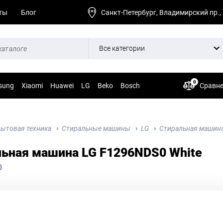
ты
Блог
Санкт-Петербург, Владимирский пр.,
Все категории
0
sung
Xiaomi
Huawei
LG
Beko
Bosch
Сравн
ытовая техника
Стиральные машины
LG
Стиральная машина
льная машина LG F1296NDS0 White
0