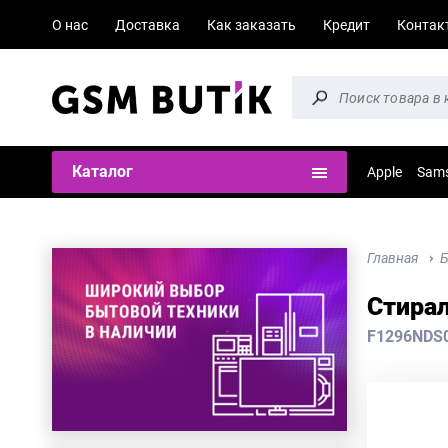
О нас
Доставка
Как заказать
Кредит
Контак
Каталог
Apple
Sam
Главная
Б
Стира
F1296NDS