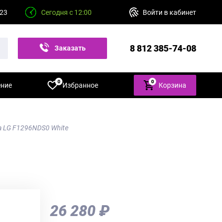
 23
Сегодня с 12:00
Войти в кабинет
8 812 385-74-08
Заказать
звонок
0
0
ение
Избранное
Корзина
 LG F1296NDS0 White
26 280 ₽