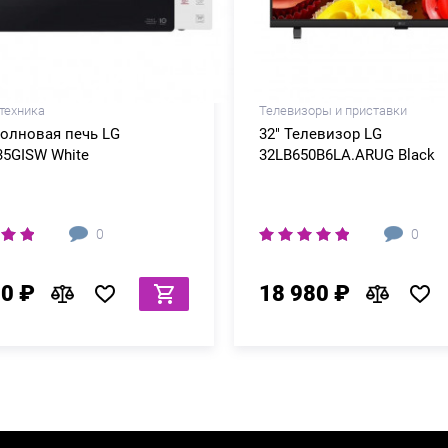
техника
Телевизоры и приставки
олновая печь LG
32" Телевизор LG
5GISW White
32LB650B6LA.ARUG Black
0
0
80 ₽
18 980 ₽