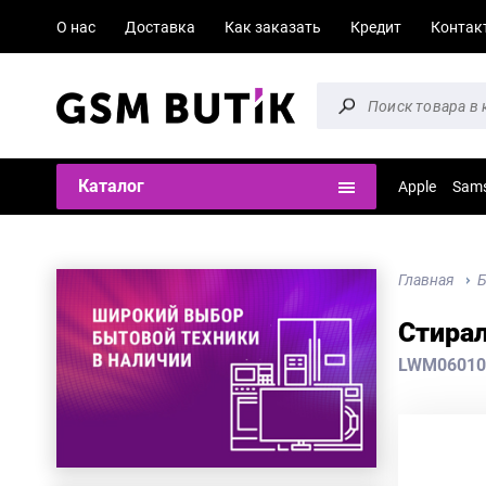
О нас
Доставка
Как заказать
Кредит
Контак
Каталог
Apple
Sam
Главная
Б
Стира
LWM06010