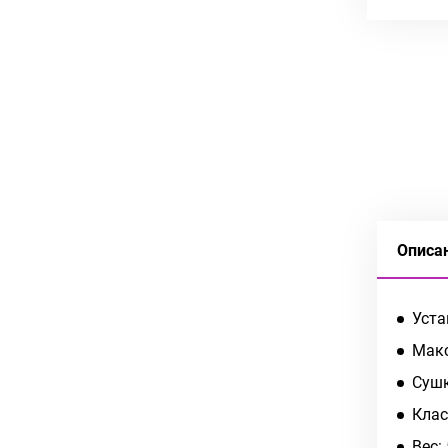
Описа
Уста
Макс
Сушк
Клас
Вес: 