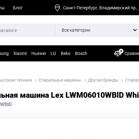
ты
Блог
Санкт-Петербург, Владимирский пр.,
Все категории
0
sung
Xiaomi
Huawei
LG
Beko
Bosch
Сравн
ытовая техника
Стиральные машины
Другие бренды
Стирал
льная машина Lex LWM06010WBlD Whi
WBlD