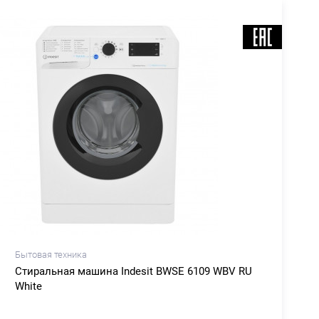
Бытовая техника
Б
Стиральная машина Indesit BWSE 6109 WBV RU
White