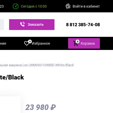
 23
Сегодня с 10:00
Войти в кабинет
8 812 385-74-08
Заказать
звонок
0
0
ение
Избранное
Корзина
ьная машина Lex LWM06010WBlD White/Black
te/Black
23 980 ₽