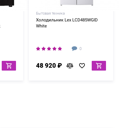
Бытовая техника
Холодильник Lex LCD485WGID
k
White
0
48 920 ₽