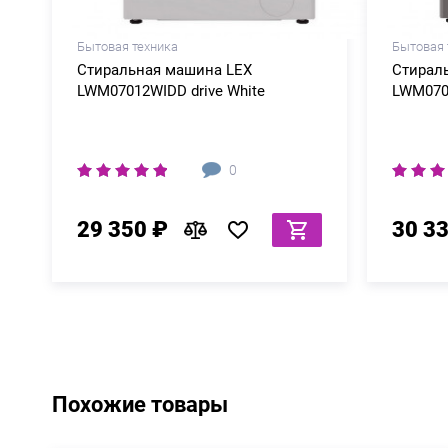
Бытовая техника
Бытовая 
Стиральная машина LEX
Стирал
LWM07012WIDD drive White
LWM0701
0
29 350 ₽
30 3
Похожие товары