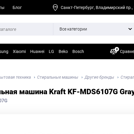
ты
Блог
Санкт-Петербург, Владимирский пр.,
Все категории
0
sung
Xiaomi
Huawei
LG
Beko
Bosch
Сравн
ытовая техника
Стиральные машины
Другие бренды
Стирал
ьная машина Kraft KF-MDS6107G Gra
07G