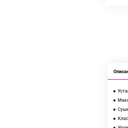
Описа
Уста
Макс
Сушк
Клас
Уров