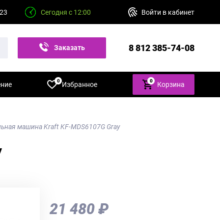
 23
Сегодня с 12:00
Войти в кабинет
8 812 385-74-08
Заказать
звонок
0
0
ение
Избранное
Корзина
ьная машина Kraft KF-MDS6107G Gray
y
21 480 ₽