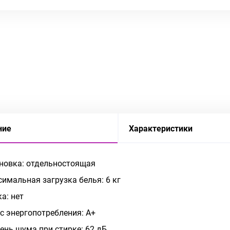
ние
Характеристики
новка: отдельностоящая
имальная загрузка белья: 6 кг
а: нет
с энергопотребления: A+
ень шума при стирке: 62 дБ