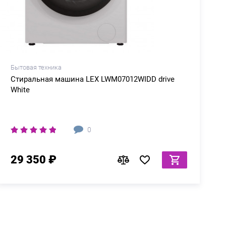
Бытовая техника
Б
Стиральная машина LEX LWM07012WIDD drive
White
0
29 350 ₽