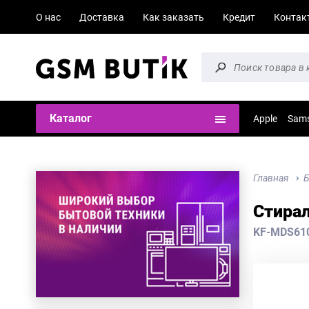
О нас
Доставка
Как заказать
Кредит
Контак
Каталог
Apple
Sam
Главная
Б
Стирал
KF-MDS61