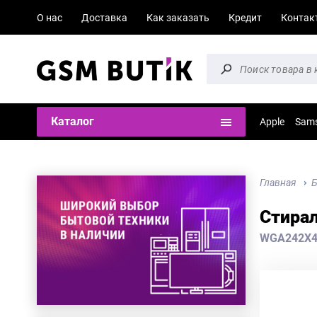
О нас
Доставка
Как заказать
Кредит
Контак
Каталог
Apple
Sam
Главная
Б
Стира
WGA242X