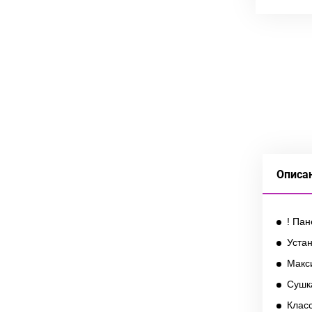
Описа
! Па
Уста
Макси
Сушка
Клас