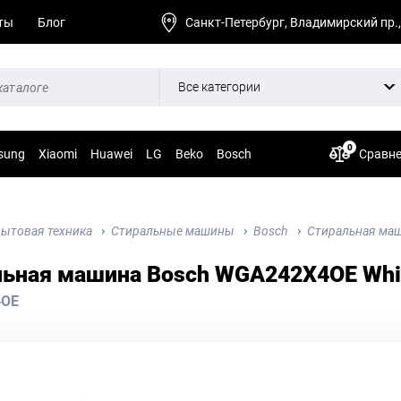
ты
Блог
Санкт-Петербург, Владимирский пр.,
Все категории
0
sung
Xiaomi
Huawei
LG
Beko
Bosch
Сравн
ытовая техника
Стиральные машины
Bosch
Стиральная ма
льная машина Bosch WGA242X4OE Whi
4OE