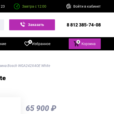
 23
Завтра с 12:00
Войти в кабинет
8 812 385-74-08
Заказать
звонок
0
0
ение
Избранное
Корзина
шина Bosch WGA242X4OE White
te
65 900 ₽