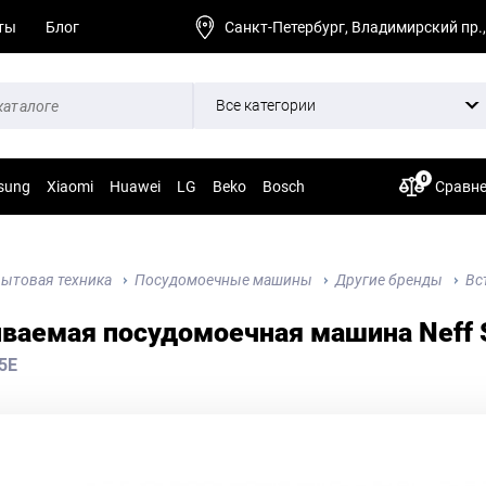
ты
Блог
Санкт-Петербург, Владимирский пр.,
Все категории
0
sung
Xiaomi
Huawei
LG
Beko
Bosch
Сравн
ытовая техника
Посудомоечные машины
Другие бренды
Вс
иваемая посудомоечная машина Neff 
5E