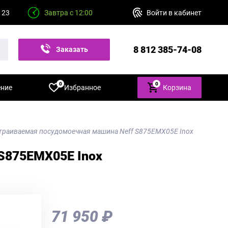
 23
Завтра с 12:00
Войти в кабинет
8 812 385-74-08
Заказать
звонок
0
0
ение
Избранное
Корзина
траиваемая посудомоечная машина Neff S875EMX05E Inox
S875EMX05E Inox
71 950 ₽