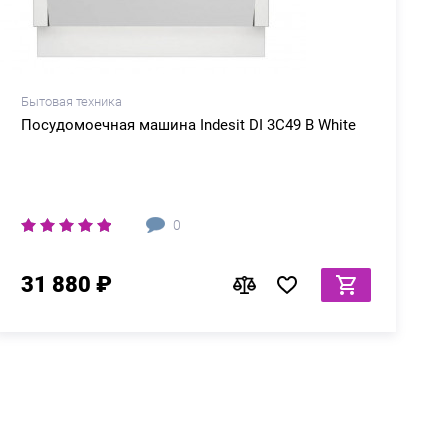
Бытовая техника
Б
Посудомоечная машина Indesit DI 3C49 B White
0
31 880 ₽