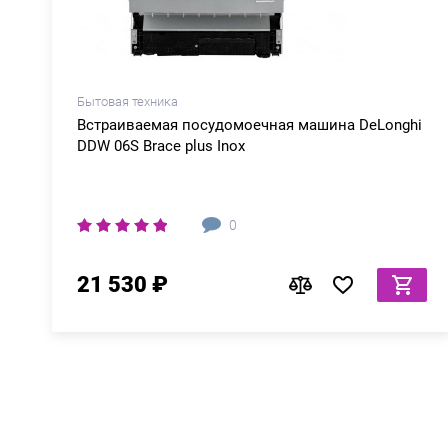
Бытовая техника
I
Встраиваемая посудомоечная машина DeLonghi
DDW 06S Brace plus Inox
0
21 530 ₽