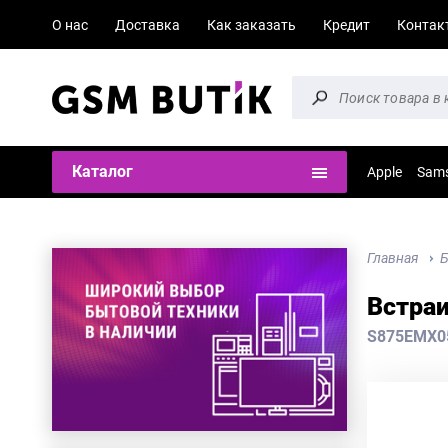
О нас
Доставка
Как заказать
Кредит
Контак
Каталог
Apple
Sam
Главная
Б
Встра
S875EMX0