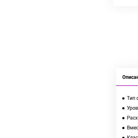
Описа
Тип 
Уров
Расх
Вмес
Клас