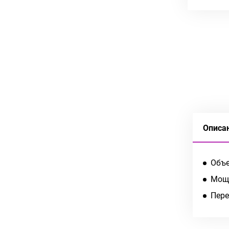
Описа
Объе
Мощн
Пере