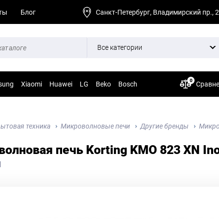
ты
Блог
Санкт-Петербург, Владимирский пр., 
Все категории
0
sung
Xiaomi
Huawei
LG
Beko
Bosch
Сравн
ытовая техника
Микроволновые печи
Другие бренды
Микро
олновая печь Korting KMO 823 XN In
N