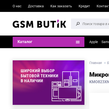
О нас
Доставка
Как заказать
Кредит
Контак
Каталог
Apple
Sam
Главная
Б
Микров
KMO823X