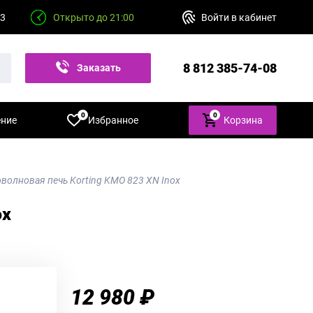
23
Открыто до 21:00
Войти в кабинет
8 812 385-74-08
Заказать
звонок
0
0
ение
Избранное
Корзина
волновая печь Korting KMO 823 XN Inox
ox
12 980 ₽