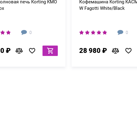
олновая печь Korting KMO
Кофемашина Korting KACM
ox
W Fagotti White/Black
0
0
80 ₽
28 980 ₽