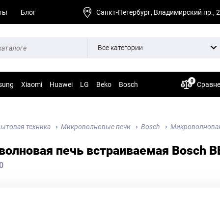
ты
Блог
Санкт-Петербург, Владимирский пр., 
Все категории
0
sung
Xiaomi
Huawei
LG
Beko
Bosch
Сравн
ытовая техника
Микроволновые печи
Bosch
Микроволновая
олновая печь встраиваемая Bosch B
0