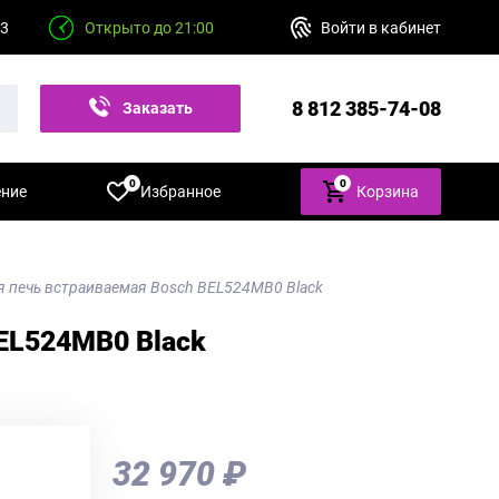
23
Открыто до 21:00
Войти в кабинет
8 812 385-74-08
Заказать
звонок
0
0
ение
Избранное
Корзина
 печь встраиваемая Bosch BEL524MB0 Black
EL524MB0 Black
32 970 ₽