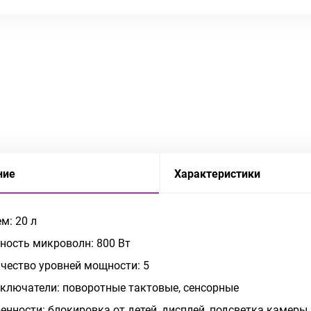
ние
Характеристики
м: 20 л
ость микроволн: 800 Вт
чество уровней мощности: 5
ключатели: поворотные тактовые, сенсорные
енности: блокировка от детей, дисплей, подсветка камеры