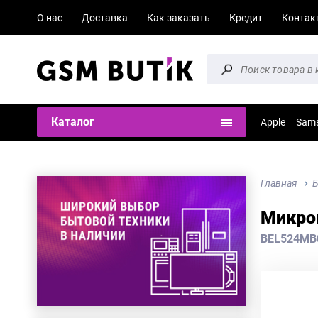
О нас
Доставка
Как заказать
Кредит
Контак
Каталог
Apple
Sam
Главная
Б
Микров
BEL524MB