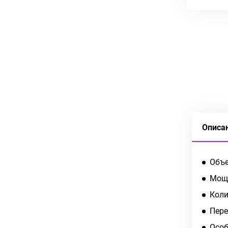
Описа
Объе
Мощн
Коли
Пере
Особ