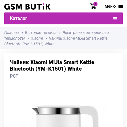
0
Меню
Каталог
Главная
Бытовая техника
Электрические чайники и
термопоты
Xiaomi
Чайник Xiaomi MiJia Smart Kettle
Bluetooth (YM-K1501) White
Чайник Xiaomi MiJia Smart Kettle
Bluetooth (YM-K1501) White
РСТ