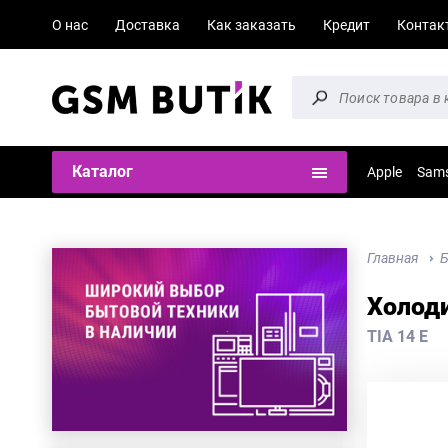
О нас
Доставка
Как заказать
Кредит
Контак
Каталог
Apple
Sam
Главная
Б
Холоди
TIA 14 E