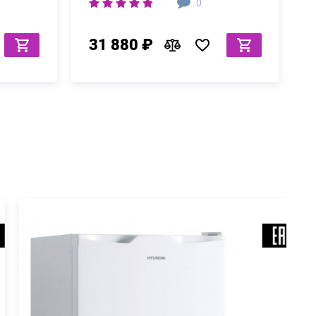
0
31 880 ₽