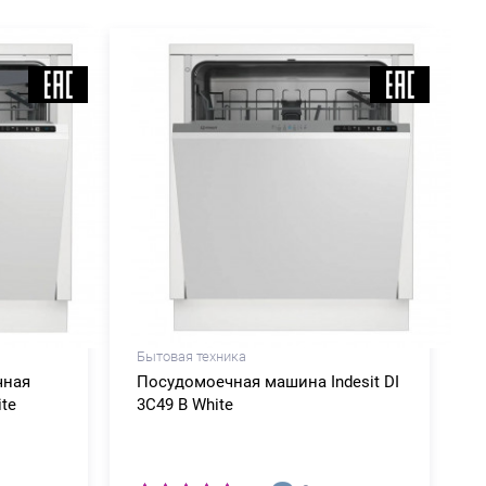
Бытовая техника
чная
Посудомоечная машина Indesit DI
ite
3C49 B White