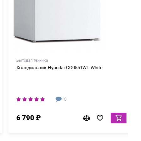
Бытовая техника
Б
Холодильник Hyundai CO0551WT White
0
6 790 ₽