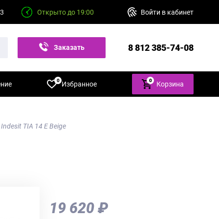
23
Открыто до 19:00
Войти в кабинет
8 812 385-74-08
Заказать
звонок
0
0
ение
Избранное
Корзина
ndesit TIA 14 E Beige
19 620 ₽