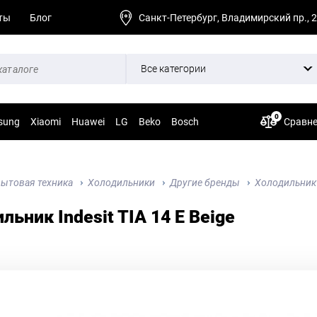
ты
Блог
Санкт-Петербург, Владимирский пр., 
Все категории
0
sung
Xiaomi
Huawei
LG
Beko
Bosch
Сравн
ытовая техника
Холодильники
Другие бренды
Холодильник I
льник Indesit TIA 14 E Beige