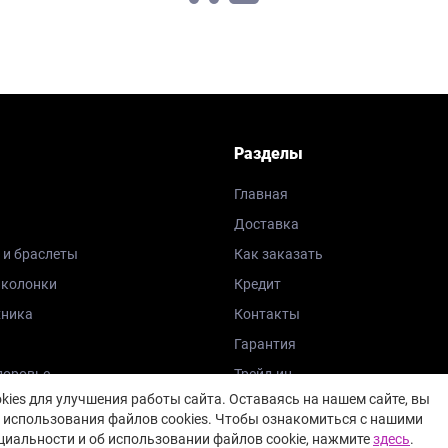
Разделы
Главная
Доставка
 и браслеты
Как заказать
 колонки
Кредит
хника
Контакты
Гарантия
доровье
Трейд-ин
ies для улучшения работы сайта. Оставаясь на нашем сайте, вы
Блог
 использования файлов cookies. Чтобы ознакомиться с нашими
иальности и об использовании файлов cookie, нажмите
здесь
.