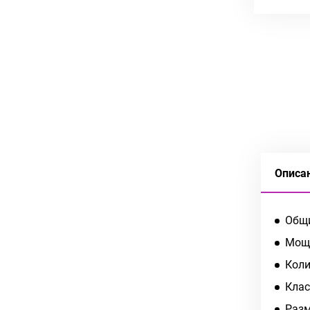
Описа
Общи
Мощн
Коли
Клас
Разм