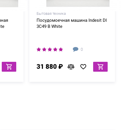
Бытовая техника
чная
Посудомоечная машина Indesit DI
ite
3C49 B White
0
31 880 ₽