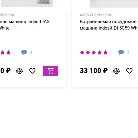
техника
Бытовая техника
ая машина Indesit IAS
Встраиваемая посудомое
White
машина Indesit DI 5C59 Wh
0
0
90 ₽
33 100 ₽