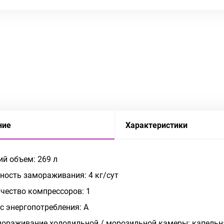
ние
Характеристики
й объем: 269 л
ость замораживания: 4 кг/сут
чество компрессоров: 1
с энергопотребления: A
ораживание холодильной / морозильной камеры: капельна