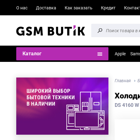
О нас
Доставка
Как заказать
Кредит
Контак
Каталог
Apple
Sam
Главная
Б
Холоди
DS 4160 W