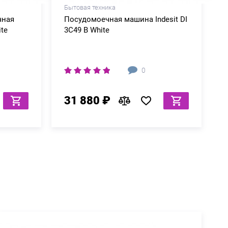
Бытовая техника
чная
Посудомоечная машина Indesit DI
ite
3C49 B White
0
31 880 ₽