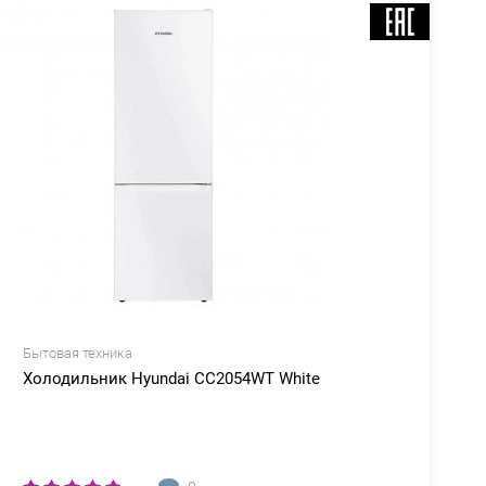
Бытовая техника
Б
Холодильник Hyundai CC2054WT White