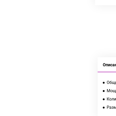
Описа
Общи
Мощн
Коли
Разм