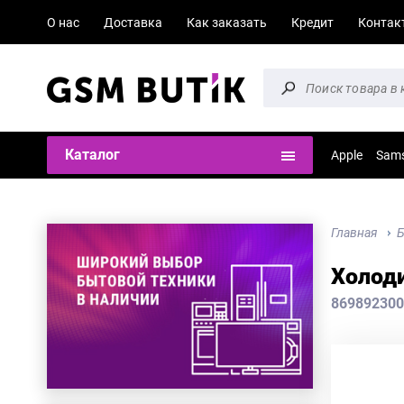
О нас
Доставка
Как заказать
Кредит
Контак
Каталог
Apple
Sam
Главная
Б
Холоди
869892300