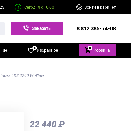
 23
Сегодня с 10:00
Войти в кабинет
8 812 385-74-08
Заказать
звонок
0
0
ение
Избранное
Корзина
Indesit DS 3200 W White
22 440 ₽