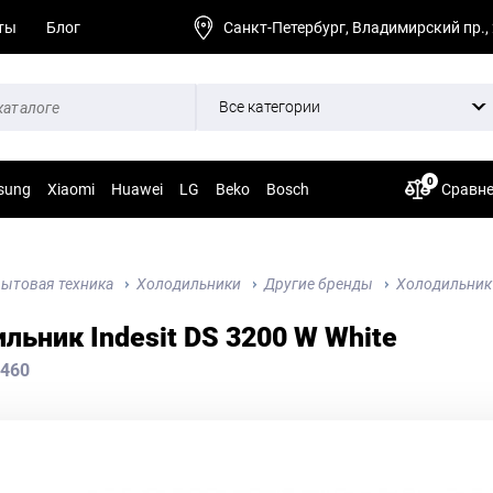
ты
Блог
Санкт-Петербург, Владимирский пр.,
Все категории
0
sung
Xiaomi
Huawei
LG
Beko
Bosch
Сравн
ытовая техника
Холодильники
Другие бренды
Холодильник 
льник Indesit DS 3200 W White
460