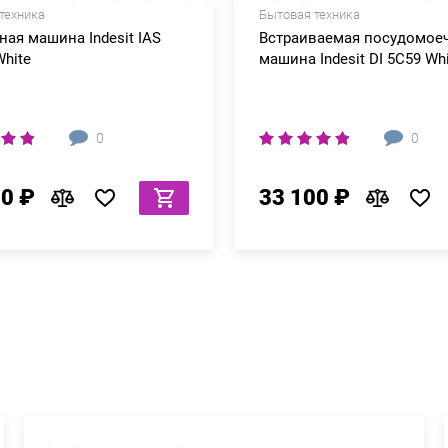
техника
Бытовая техника
ая машина Indesit IAS
Встраиваемая посудомое
White
машина Indesit DI 5C59 Wh
0
0
90 ₽
33 100 ₽