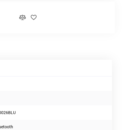
0026BLU
luetooth