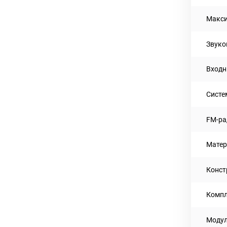
Макси
Звуко
Входн
Систе
FM-ра
Матер
Конст
Компл
Модул