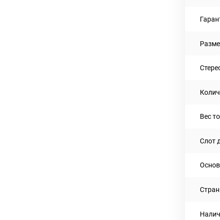
Гаран
Разме
Стере
Колич
Вес то
Слот 
Основ
Стран
Налич