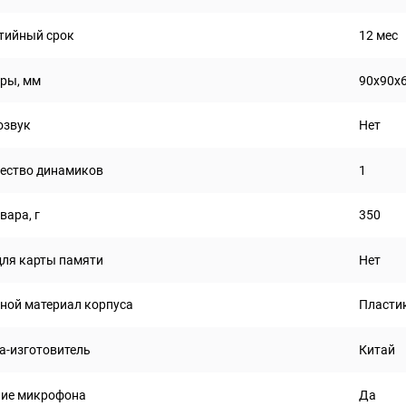
тийный срок
12 мес
ры, мм
90х90х
озвук
Нет
ество динамиков
1
вара, г
350
для карты памяти
Нет
ной материал корпуса
Пласти
а-изготовитель
Китай
ие микрофона
Да