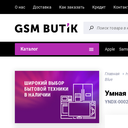
О нас
Доставка
Как заказать
Кредит
Контак
Каталог
Apple
Sam
Главная
Н
Blue
Умная 
YNDX-000