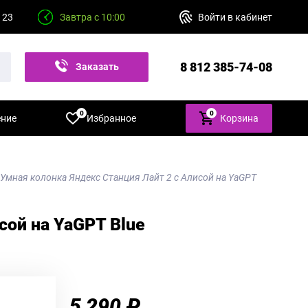
 23
Завтра с 10:00
Войти в кабинет
8 812 385-74-08
Заказать
звонок
0
0
ение
Избранное
Корзина
Умная колонка Яндекс Станция Лайт 2 c Алисой на YaGPT
сой на YaGPT Blue
5 290 ₽