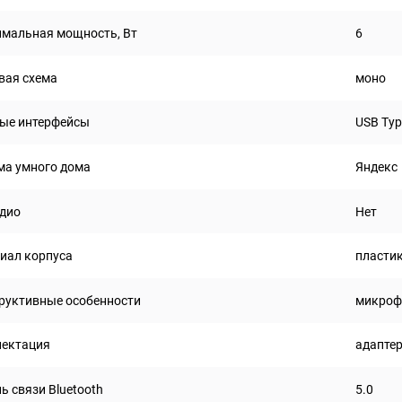
мальная мощность, Вт
6
вая схема
моно
ые интерфейсы
USB Typ
ма умного дома
Яндекс
дио
Нет
иал корпуса
пласти
руктивные особенности
микроф
ектация
адаптер
ь связи Bluetooth
5.0