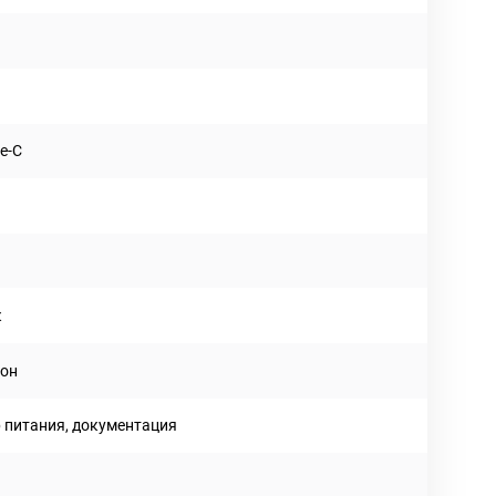
e-C
к
он
 питания, документация