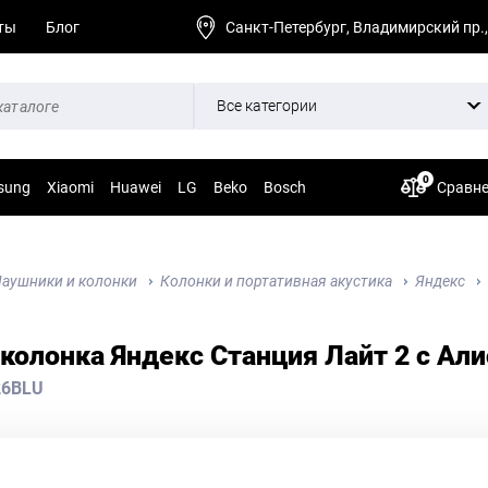
ты
Блог
Санкт-Петербург, Владимирский пр.,
Все категории
0
sung
Xiaomi
Huawei
LG
Beko
Bosch
Сравн
аушники и колонки
Колонки и портативная акустика
Яндекс
колонка Яндекс Станция Лайт 2 c Али
26BLU