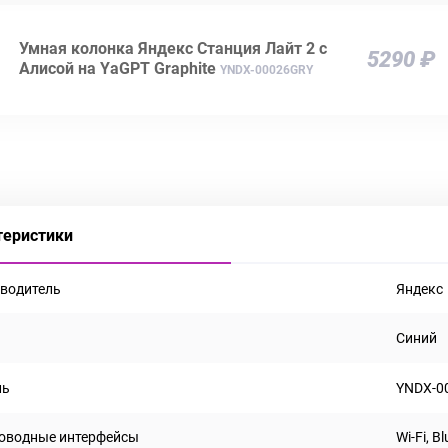
Умная колонка Яндекс Станция Лайт 2 c
5290 ₽
Алисой на YaGPT Graphite
YNDX-00026GRY
теристики
водитель
Яндекс
Синий
ль
YNDX-0
оводные интерфейсы
Wi-Fi, B