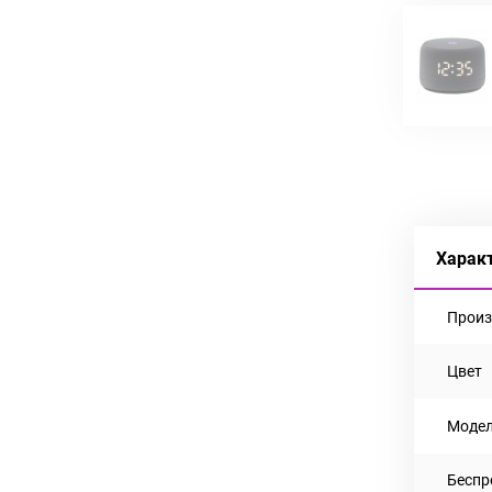
Харак
Произ
Цвет
Моде
Беспр