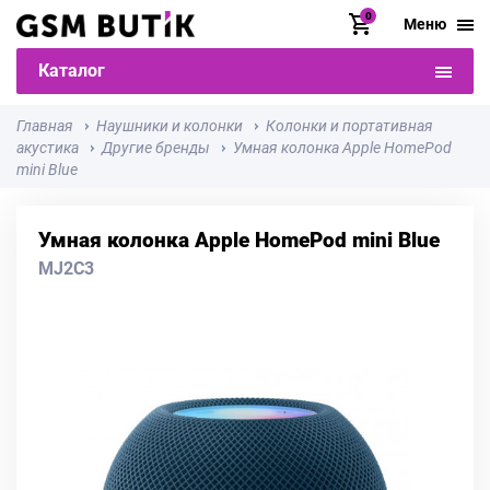
0
Меню
Каталог
Главная
Наушники и колонки
Колонки и портативная
акустика
Другие бренды
Умная колонка Apple HomePod
mini Blue
Умная колонка Apple HomePod mini Blue
MJ2C3