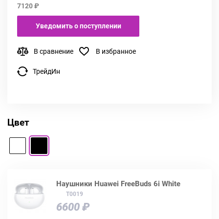
7120 ₽
Уведомить о поступлении
В сравнение
В избранное
ТрейдИн
Цвет
Наушники Huawei FreeBuds 6i White
T0019
6600 ₽