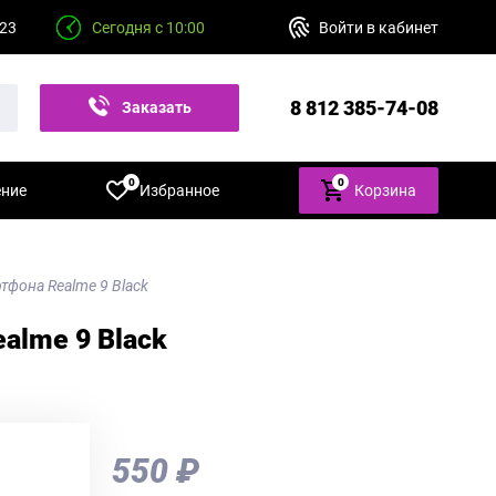
 23
Сегодня с 10:00
Войти в кабинет
8 812 385-74-08
Заказать
звонок
0
0
ение
Избранное
Корзина
ртфона Realme 9 Black
alme 9 Black
550 ₽