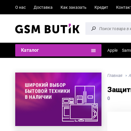
О нас
Доставка
Как заказать
Кредит
Контак
Каталог
Apple
Sam
Главная
А
Защитн
0