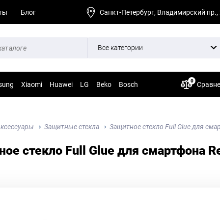
ты
Блог
Санкт-Петербург, Владимирский пр.,
Все категории
0
sung
Xiaomi
Huawei
LG
Beko
Bosch
Сравн
ксессуары
Защитные стекла
Защитное стекло Full Glue для сма
ое стекло Full Glue для смартфона Re