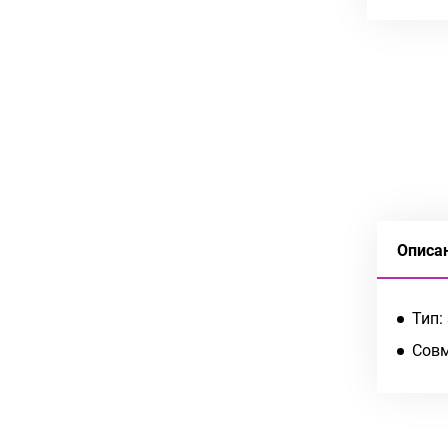
Описа
Тип:
Совм