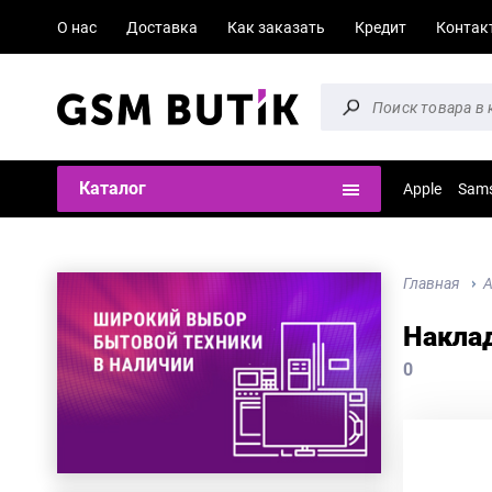
О нас
Доставка
Как заказать
Кредит
Контак
Каталог
Apple
Sam
Главная
А
Наклад
0