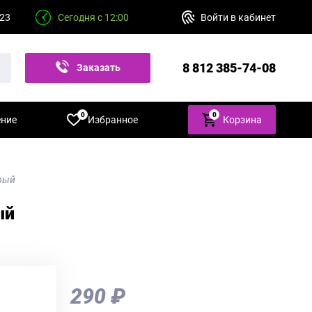
 23
Сегодня с 12:00
Войти в кабинет
8 812 385-74-08
Заказать
звонок
0
0
ение
Избранное
Корзина
ерый
ый
290 ₽