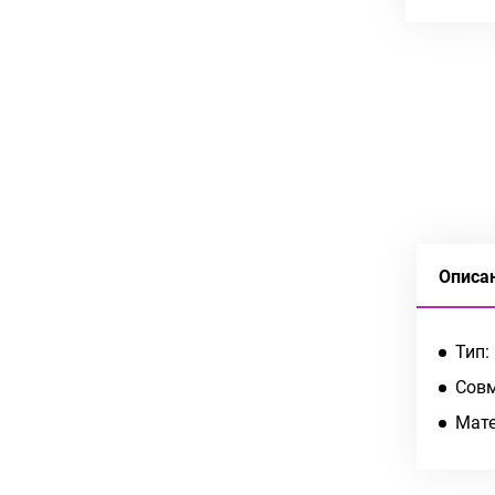
Описа
Тип:
Совм
Мате