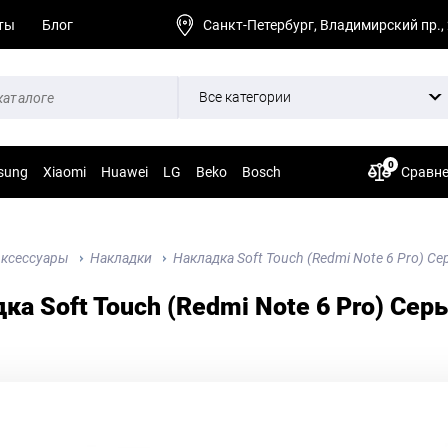
ты
Блог
Санкт-Петербург, Владимирский пр.,
Все категории
0
sung
Xiaomi
Huawei
LG
Beko
Bosch
Сравн
ксессуары
Накладки
Накладка Soft Touch (Redmi Note 6 Pro) С
ка Soft Touch (Redmi Note 6 Pro) Сер