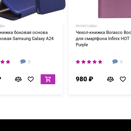
ары
Аксессуары
книжка боковая основа
Чехол-книжка Borasco Bo
овая Samsung Galaxy A24
для смартфона Infinix HOT 
Purple
0
0
₽
980 ₽