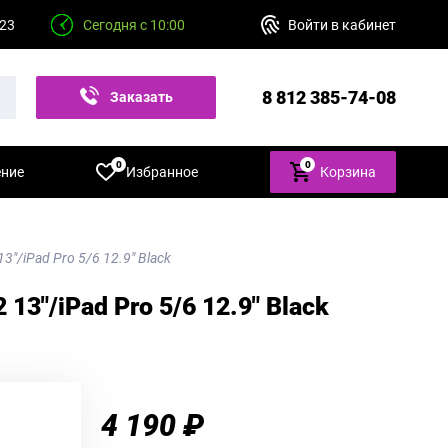
 23
Сегодня с 10:00
Войти в кабинет
8 812 385-74-08
Заказать
звонок
0
0
ение
Избранное
Корзина
13"/iPad Pro 5/6 12.9" Black
13"/iPad Pro 5/6 12.9" Black
4 190 ₽