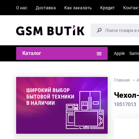
О нас
Доставка
Как заказать
Кредит
Контак
Каталог
Apple
Sam
Главная
А
Чехол-
10517013