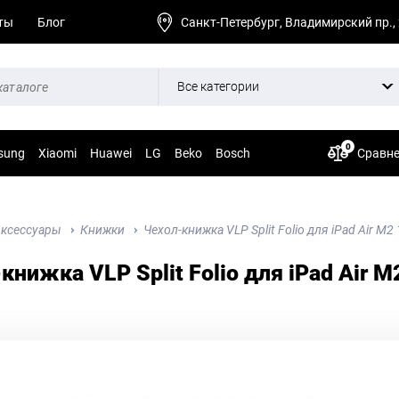
ты
Блог
Санкт-Петербург, Владимирский пр.,
Все категории
0
sung
Xiaomi
Huawei
LG
Beko
Bosch
Сравн
ксессуары
Книжки
Чехол-книжка VLP Split Folio для iPad Air M2 
книжка VLP Split Folio для iPad Air M2 