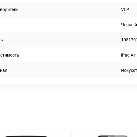
водитель
VLP
Черны
ль
105170
стимость
iPad Air
иал
Искусс