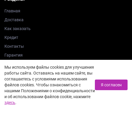
Главная
Доставка
Как заказать
Кредит
Контакты
Гарантия
Трейд-ин
Мы используем файлы cookies для улучшения
Блог
работы сайта. Оставаясь на нашем сайте, вы
соглашаетесь с условиями использования
файлов cookies. Чтобы ознакомиться с
Я согласен
Контакты
нашими Положениями о конфиденциальности
и об использовании файлов cookie, нажмите
здесь
.
8 812 385-74-08
Заказать звонок
Санкт-Петербург, Владимирский пр., 23